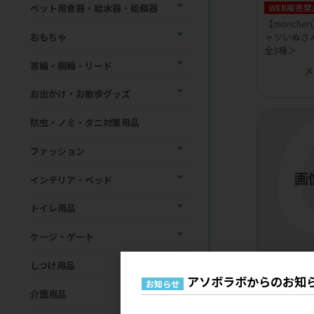
ペット用食器・給水器・給餌器
WEB販売禁
【monche
おもちゃ
ャツいぬさ
全3種＞
首輪・胴輪・リード
メ
お出かけ・お散歩グッズ
防虫・ノミ・ダニ対策用品
ファッション
インテリア・ベッド
トイレ用品
ケージ・ゲート
しつけ用品
WEB販売禁
アソボラボからのお知
お知らせ
monche
介護用品
メ