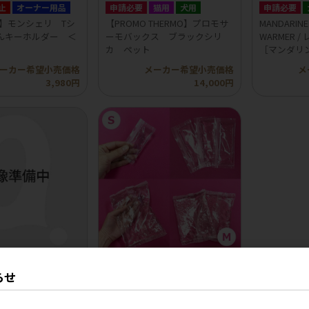
止
オーナー用品
申請必要
猫用
犬用
申請必要
ri】モンシェリ Tシ
【PROMO THERMO】プロモサ
MANDARINE
んキーホルダー ＜
ーモバックス ブラックシリ
WARMER 
カ ペット
［マンダリ
ーカー希望小売価格
メーカー希望小売価格
メ
3,980円
14,000円
止
犬用
犬用
らせ
ri くまさんポシェット
【GODPIVA ゴッドピバ】冷凍
しても固くならない保冷剤
ーカー希望小売価格