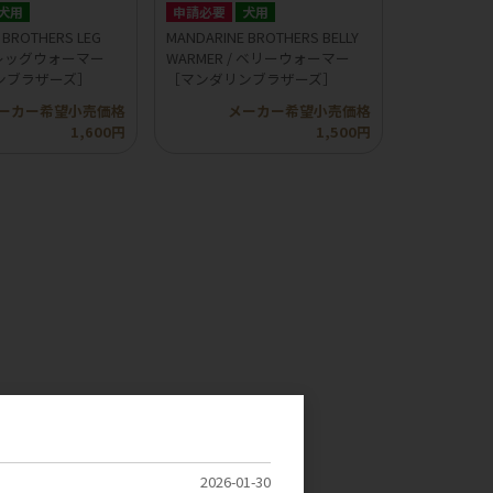
犬用
申請必要
犬用
 BROTHERS LEG
MANDARINE BROTHERS BELLY
/ レッグウォーマー
WARMER / ベリーウォーマー
ンブラザーズ］
［マンダリンブラザーズ］
ーカー希望小売価格
メーカー希望小売価格
1,600円
1,500円
2026-01-30