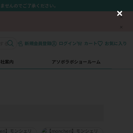
きませんのでご了承ください。
C
l
o
s
e
新規会員登録
ログイン
カート
お気に入り
会社案内
アソボラボショールーム