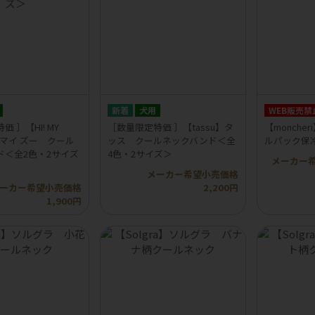
犬用
WEB販売禁
 ］【HI! MY
［数量限定特価 ］【tassu】タ
【monch
 マイ ズー クール
ッス クールネックバンド＜全
ルパック保
ド＜全2色・2サイズ
4色・2サイズ＞
メーカー
メーカー希望小売価格
ーカー希望小売価格
2,200円
1,900円