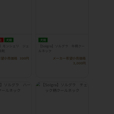
止
犬用
犬用
eri】モンシェリ ジェ
【Solgra】ソルグラ 牛柄クー
冷剤
ルネック
希望小売価格
300円
メーカー希望小売価格
3,000円