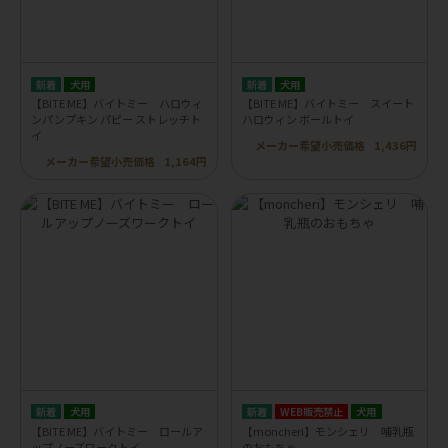
犬用
犬用
【BITE ME】バイトミー ハロウィ
【BITE ME】バイトミー スイート
ンパンプキン パピー ストレッチト
ハロウィン ボールトイ
イ
メーカー希望小売価格
1,436円
メーカー希望小売価格
1,164円
犬用
WEB販売禁止
犬用
【BITE ME】バイトミー ロールア
【moncheri】モンシェリ 哺乳瓶
ップノーズワークトイ
のおもちゃ