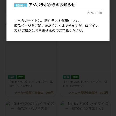
【moncheri】モンシェリ サメさ
【HI! MY ZOO】ハイ マイ ズー 体
アソボラボからのお知らせ
んぬいぐるみ
TOY（ハリネズミ）
お知らせ
メーカー希望小売価格
2,480円
メーカー希望小売価格
990円
2026-01-30
こちらのサイトは、現在テスト運用中です。
商品ページをご覧いただくことはできますが、ログイン
及び ご購入はできませんのでご了承ください。
犬用
犬用
【HI! MY ZOO】ハイ マイ ズー 体
【HI! MY ZOO】ハイ マイ ズー 体
TOY（シマエナガ）
TOY（アザラシ）
メーカー希望小売価格
990円
メーカー希望小売価格
990円