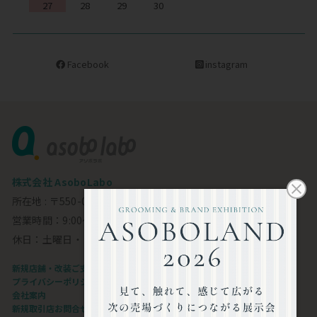
27
28
29
30
Facebook
instagram
株式会社 AsoboLabo
所在地 : 〒550-0002 大阪市西区江戸堀1-23-11 6F
営業時間：9:00～18:00
休日：土曜日・日曜日・祝日
新規店舗・改装ご支援します
プライバシーポリシー
会社案内
新規取引店お問合せフォーム