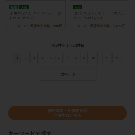
犬用
犬用
【HI! MY ZOO】ハイ マイ ズー 顔
【BITE ME】バイトミー ぺたんこ
TOY（アザラシ）
ラテックスおもちゃ
メーカー希望小売価格
990円
メーカー希望小売価格
1,073円
703
件中 1〜32件目
1
2
3
4
5
6
7
8
9
10
...
21
22
価格改定・仕様変更の
ご案内はこちら
キーワードで探す