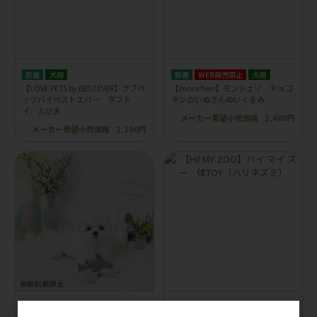
犬用
WEB販売禁止
犬用
【LOVE PETS by BESTEVER】ラブペ
【moncheri】モンシェリ チョコ
ッツバイベストエバー タフト
タンのいぬさんぬいぐるみ
イ えび天
メーカー希望小売価格
2,480円
メーカー希望小売価格
1,100円
WEB販売禁止
犬用
犬用