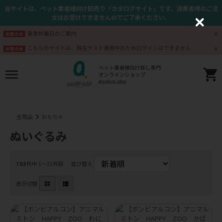
当サイトは、ペット業者様向け卸売り「カタログサイト」です。消費者様のご注
文はお受けできませんのでご了承ください。
C
l
夏季休業日のご案内
お知らせ
o
s
こちらのサイトは、現在テスト運用中のためログインはできません
お知らせ
e
全商品
おもちゃ
ぬいぐるみ
703
件中 1〜32件目
並び替え
表示切替