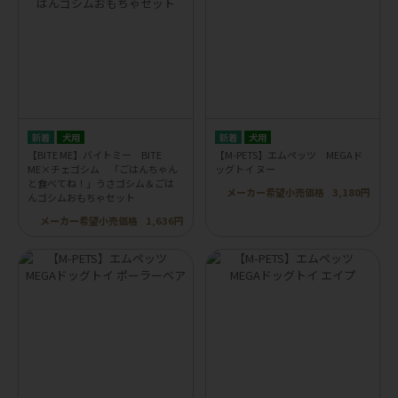
犬用
犬用
【BITE ME】バイトミー BITE
【M-PETS】エムペッツ MEGAド
ME×チェゴシム 「ごはんちゃん
ッグトイ ヌー
と食べてね！」うさゴシム＆ごは
メーカー希望小売価格
3,180円
んゴシムおもちゃセット
メーカー希望小売価格
1,636円