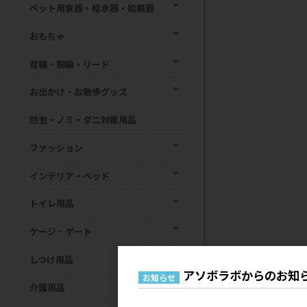
ペット用食器・給水器・給餌器
おもちゃ
首輪・胴輪・リード
お出かけ・お散歩グッズ
防虫・ノミ・ダニ対策用品
ファッション
インテリア・ベッド
トイレ用品
ケージ・ゲート
しつけ用品
アソボラボからのお知
お知らせ
介護用品