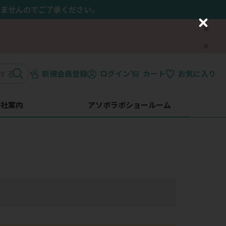
きませんのでご了承ください。
C
l
o
s
e
新規会員登録
ログイン
カート
お気に入り
会社案内
アソボラボショールーム