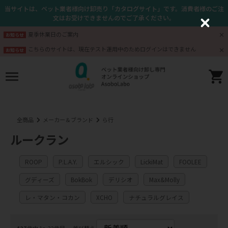
当サイトは、ペット業者様向け卸売り「カタログサイト」です。消費者様のご注
文はお受けできませんのでご了承ください。
C
l
夏季休業日のご案内
お知らせ
o
s
こちらのサイトは、現在テスト運用中のためログインはできません
お知らせ
e
全商品
メーカー＆ブランド
ら行
ルークラン
ROOP
P.L.A.Y.
エルシック
LickiMat
FOOLEE
グディーズ
BokBok
デリシオ
Max&Molly
レ・マタン・コカン
XCHO
ナチュラルグレイス
427
件中 1〜32件目
並び替え