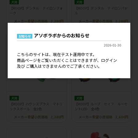
犬用
犬用
【ROOP】デンタル ナイロンフォ
【ROOP】デンタル ナイロンパド
ーク
ル
メーカー希望小売価格
2,280円
メーカー希望小売価格
2,280円
アソボラボからのお知らせ
お知らせ
2026-01-30
こちらのサイトは、現在テスト運用中です。
商品ページをご覧いただくことはできますが、ログイン
及び ご購入はできませんのでご了承ください。
犬用
犬用
【ROOP】ハウンズプラス マトリ
【ROOP】ループ セイフ ルーセ
ックスボール 全2色
ントLED 全4色
メーカー希望小売価格
2,280円
メーカー希望小売価格
2,600円