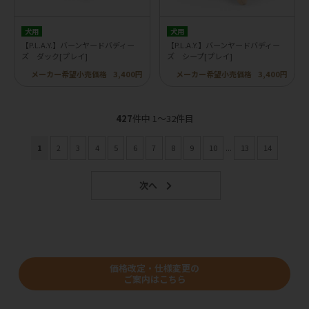
犬用
犬用
【P.L.A.Y.】バーンヤードバディー
【P.L.A.Y.】バーンヤードバディー
ズ ダック[プレイ]
ズ シープ[プレイ]
メーカー希望小売価格
3,400円
メーカー希望小売価格
3,400円
427
件中 1〜32件目
1
2
3
4
5
6
7
8
9
10
...
13
14
価格改定・仕様変更の
ご案内はこちら