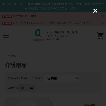
当サイトは、ペット業者様向け卸売り「カタログサイト」です。消費者様のご注
文はお受けできませんのでご了承ください。
C
l
夏季休業日のご案内
お知らせ
o
s
こちらのサイトは、現在テスト運用中のためログインはできません
お知らせ
e
全商品
介護用品
51
件中 1〜32件目
並び替え
表示切替