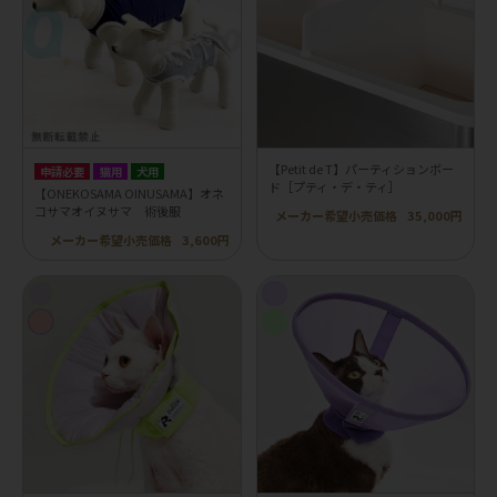
【Petit de T】パーティションボー
申請必要
猫用
犬用
ド［プティ・デ・ティ］
【ONEKOSAMA OINUSAMA】オネ
コサマオイヌサマ 術後服
メーカー希望小売価格
35,000円
メーカー希望小売価格
3,600円