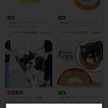
犬用
犬用
【Solgra】ソルグラ パインクッ
【Solgra】ソルグラ ドーナツク
ション（ペリーブカラー）
ッション（ペリーブカラー）
メーカー希望小売価格
1,600円
メーカー希望小売価格
1,600円
猫用
犬用
犬用
ペットストレッチャー（担架）
【 VET'S 】ベッツクラフトカラー
＜全2サイズ＞
メーカー希望小売価格
600円
メーカー希望小売価格
6,000円