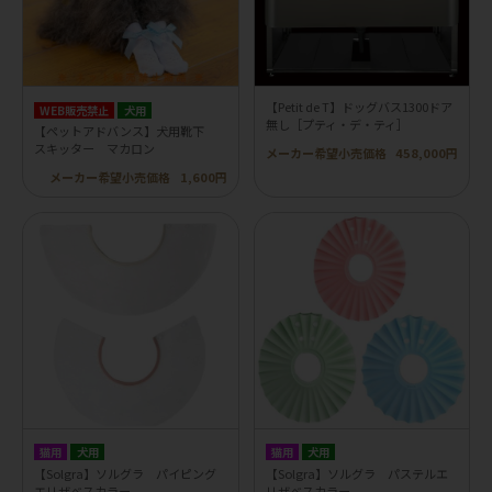
【Petit de T】ドッグバス1300ドア
WEB販売禁止
犬用
無し［プティ・デ・ティ］
【ペットアドバンス】犬用靴下
スキッター マカロン
メーカー希望小売価格
458,000円
メーカー希望小売価格
1,600円
猫用
犬用
猫用
犬用
【Solgra】ソルグラ パイピング
【Solgra】ソルグラ パステルエ
エリザベスカラー
リザベスカラー