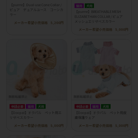
【purrre】Dual-use Cone Collar /
猫用
犬用
ピュア デュアルユース コーンカ
【purrre】BREATHABLE MESH
ラー
ELIZABETHAN COLLAR / ピュア
メッシュエリザベスカラー
メーカー希望小売価格
5,200円
メーカー希望小売価格
5,000円
申請必要
猫用
犬用
申請必要
猫用
犬用
【Docpal】ドクパル ペット用エ
【Docpal】ドクパル ペット用皮
リザベスカラー
膚保護ウェア
メーカー希望小売価格
5,000円
メーカー希望小売価格
5,000円