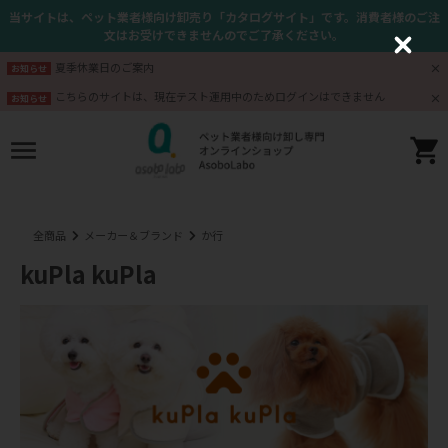
当サイトは、ペット業者様向け卸売り「カタログサイト」です。消費者様のご注
文はお受けできませんのでご了承ください。
C
l
夏季休業日のご案内
お知らせ
o
s
こちらのサイトは、現在テスト運用中のためログインはできません
お知らせ
e
全商品
メーカー＆ブランド
か行
kuPla kuPla