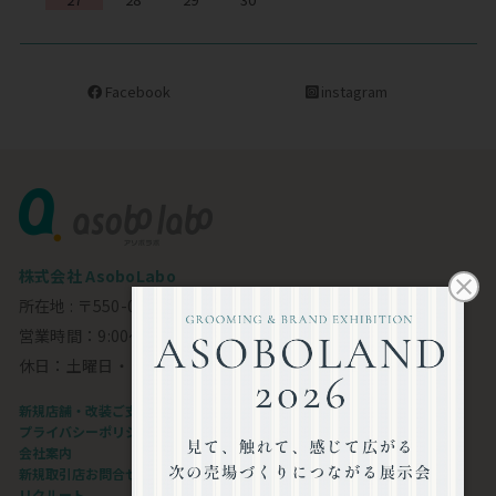
Facebook
instagram
株式会社 AsoboLabo
所在地 : 〒550-0002 大阪市西区江戸堀1-23-11 6F
営業時間：9:00～18:00
休日：土曜日・日曜日・祝日
新規店舗・改装ご支援します
プライバシーポリシー
会社案内
新規取引店お問合せフォーム
リクルート