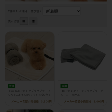
7
件中 1〜7件目
並び替え
表示切替
犬用
犬用
【kuPla kuPla】クプラクプラ ワ
【kuPla kuPla】クプラクプラ グ
ンちゃんおもいのマット ＜全2色＞
ルーミータオル
メーカー希望小売価格
3,500円
メーカー希望小売価格
8,000円