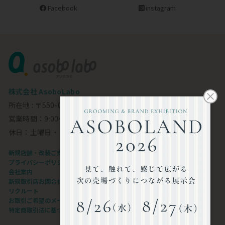
Facebook
instagram
株式会社 AsoboLabo
所在地 : 〒550-0002 大阪市西区江戸堀1-23-11 6F
営業時間：9:00～18:00
休日：土曜日・日曜日・祝日
新規店舗・改装ご支援します
プライバシーポリシー
会社案内
新規取引店お問合せフォーム
リクルート
お取引ご希望のメーカー様
特定商取引法に基づく表記