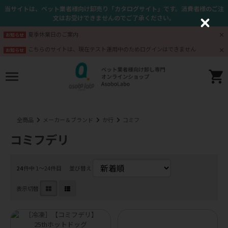
当サイトは、ペット業者様向け卸売り「カタログサイト」です。消費者様のご注
文はお受けできませんのでご了承ください。
C
l
夏季休業日のご案内
お知らせ
o
s
こちらのサイトは、現在テスト運用中のためログインはできません
お知らせ
e
全商品
メーカー＆ブランド
か行
コミフ
コミフデリ
24
件中 1〜24件目
並び替え
表示切替