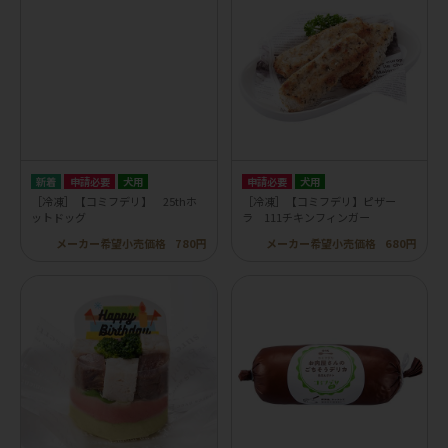
申請必要
犬用
申請必要
犬用
［冷凍］【コミフデリ】 25thホ
［冷凍］【コミフデリ】ピザー
ットドッグ
ラ 111チキンフィンガー
メーカー希望小売価格
780円
メーカー希望小売価格
680円