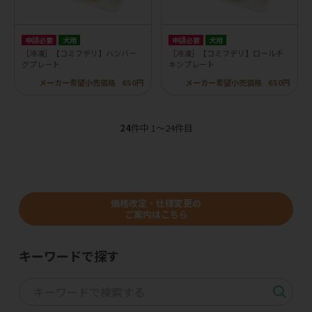
申請必要
犬用
申請必要
犬用
［冷凍］【コミフデリ】ハンバー
［冷凍］【コミフデリ】ロールチ
グプレート
キンプレート
メーカー希望小売価格
650円
メーカー希望小売価格
650円
24
件中 1〜24件目
価格改定・仕様変更の
ご案内はこちら
キーワードで探す