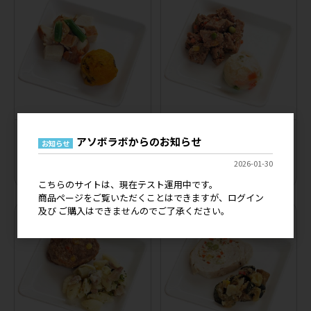
申請必要
犬用
申請必要
犬用
アソボラボからのお知らせ
お知らせ
［冷凍］【コミフデリ】スモーク
［冷凍］【コミフデリ】ミートボ
チキンプレート
ールプレート
2026-01-30
メーカー希望小売価格
650円
メーカー希望小売価格
650円
こちらのサイトは、現在テスト運用中です。
商品ページをご覧いただくことはできますが、ログイン
及び ご購入はできませんのでご了承ください。