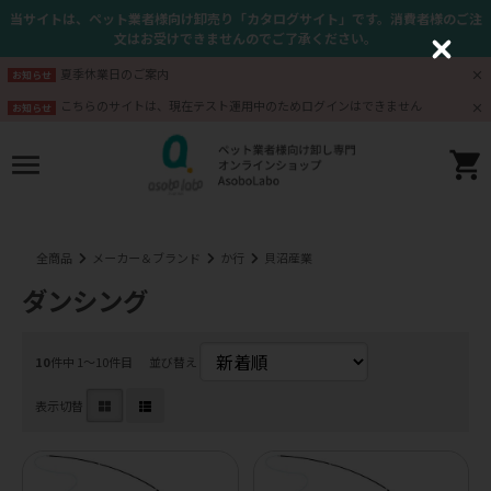
当サイトは、ペット業者様向け卸売り「カタログサイト」です。消費者様のご注
文はお受けできませんのでご了承ください。
C
l
夏季休業日のご案内
お知らせ
o
s
こちらのサイトは、現在テスト運用中のためログインはできません
お知らせ
e
全商品
メーカー＆ブランド
か行
貝沼産業
ダンシング
10
件中 1〜10件目
並び替え
表示切替