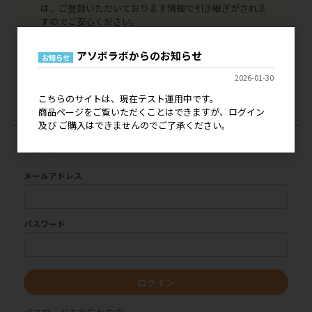
は、ご登録いただいております情報で引き継ぎがされま
すのでご安心ください。
代引き決済、銀行振込決済はご利用いただけませんの
で、NP掛け払いへの変更手続きをお申し込みいただけま
アソボラボからのお知らせ
お知らせ
したら幸いです。
本稼働につきましては、詳細が決まり次第にご案内をい
2026-01-30
たします。どうぞよろしくお願いいたします。
こちらのサイトは、現在テスト運用中です。
商品ページをご覧いただくことはできますが、ログイン
及び ご購入はできませんのでご了承ください。
ログイン
メールアドレス
パスワード
ログイン