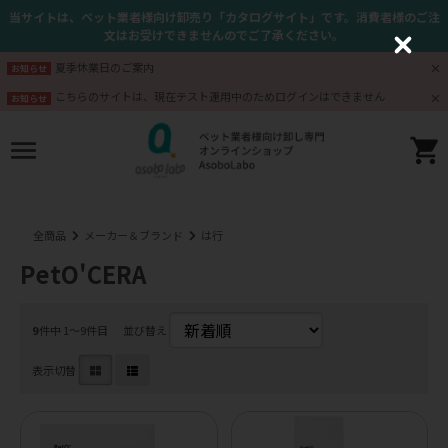
当サイトは、ペット業者様向け卸売り「カタログサイト」です。消費者様のご注
文はお受けできませんのでご了承ください。
C
l
夏季休業日のご案内
お知らせ
o
s
こちらのサイトは、現在テスト運用中のためログインはできません
お知らせ
e
全商品
メーカー＆ブランド
は行
PetO'CERA
9
件中 1〜9件目
並び替え
表示切替