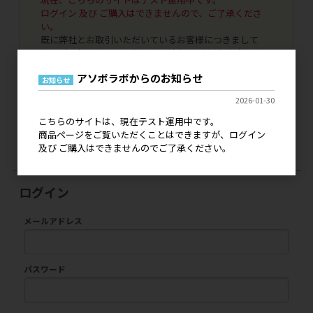
ログイン 及び ご購入はできませんので、ご了承くださ
い。
既に弊社とお取引いただいているお客様につきまして
は、ご登録いただいております情報で引き継ぎがされま
すのでご安心ください。
アソボラボからのお知らせ
代引き決済、銀行振込決済はご利用いただけませんの
お知らせ
で、NP掛け払いへの変更手続きをお申し込みいただけま
2026-01-30
したら幸いです。
本稼働につきましては、詳細が決まり次第にご案内をい
こちらのサイトは、現在テスト運用中です。
たします。どうぞよろしくお願いいたします。
商品ページをご覧いただくことはできますが、ログイン
及び ご購入はできませんのでご了承ください。
ログイン
メールアドレス
パスワード