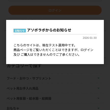
ログイン
パスワードをお忘れの方
アソボラボからのお知らせ
お知らせ
現在のカートの中身
2026-01-30
こちらのサイトは、現在テスト運用中です。
カートは空です
商品ページをご覧いただくことはできますが、ログイン
及び ご購入はできませんのでご了承ください。
カテゴリーで探す
フード・おやつ・サプリメント
ペット用お手入れ用品
ペット用食器・給水器・給餌器
おもちゃ