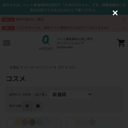
当サイトは、ペット業者様向け卸売り「カタログサイト」です。消費者様のご注
文はお受けできませんのでご了承ください。
C
l
夏季休業日のご案内
お知らせ
o
s
こちらのサイトは、現在テスト運用中のためログインはできません
お知らせ
e
全商品
メーカー＆ブランド
さ行
SUO
コスメ
6
件中 1〜6件目
並び替え
表示切替