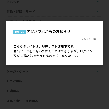
おもちゃ
首輪・胴輪・リード
お出かけ・お散歩グッズ
アソボラボからのお知らせ
防虫・ノミ・ダニ対策用品
お知らせ
2026-01-30
ファッション
こちらのサイトは、現在テスト運用中です。
商品ページをご覧いただくことはできますが、ログイン
インテリア・ベッド
及び ご購入はできませんのでご了承ください。
トイレ用品
ケージ・ゲート
しつけ用品
介護用品
消臭・衛生・掃除用品