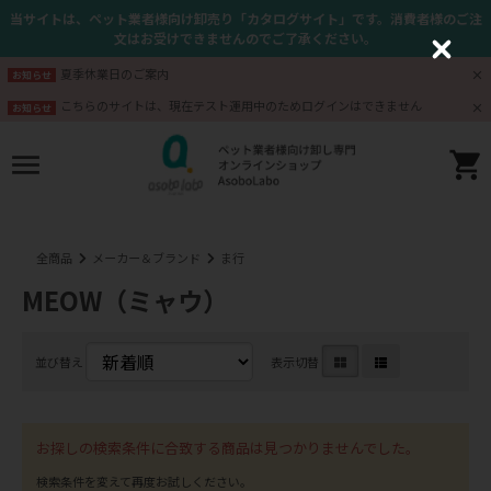
当サイトは、ペット業者様向け卸売り「カタログサイト」です。消費者様のご注
文はお受けできませんのでご了承ください。
C
l
夏季休業日のご案内
お知らせ
o
s
こちらのサイトは、現在テスト運用中のためログインはできません
お知らせ
e
全商品
メーカー＆ブランド
ま行
MEOW（ミャウ）
並び替え
表示切替
お探しの検索条件に合致する商品は見つかりませんでした。