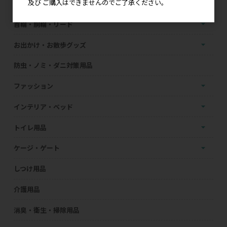
及び ご購入はできませんのでご了承ください。
おもちゃ
首輪・胴輪・リード
お出かけ・お散歩グッズ
防虫・ノミ・ダニ対策用品
ファッション
インテリア・ベッド
トイレ用品
ケージ・ゲート
しつけ用品
介護用品
消臭・衛生・掃除用品