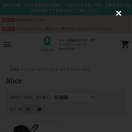
当サイトは、ペット業者様向け卸売り「カタログサイト」です。消費者様のご注
文はお受けできませんのでご了承ください。
C
l
夏季休業日のご案内
お知らせ
o
s
こちらのサイトは、現在テスト運用中のためログインはできません
お知らせ
e
全商品
メーカー＆ブランド
ら行
ROYAL TAILS
Alice
1
件中 1〜1件目
並び替え
表示切替