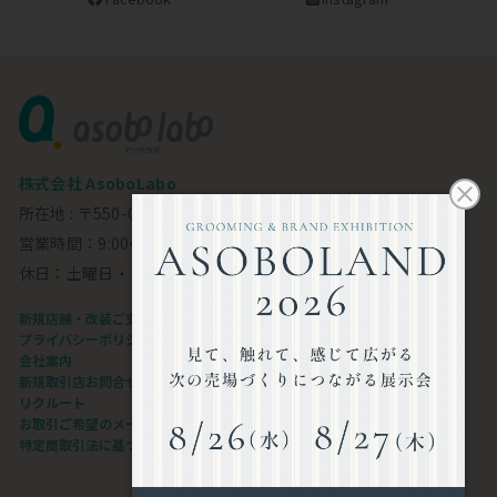
株式会社 AsoboLabo
所在地 : 〒550-0002 大阪市西区江戸堀1-23-11 6F
営業時間：9:00～18:00
休日：土曜日・日曜日・祝日
新規店舗・改装ご支援します
プライバシーポリシー
会社案内
新規取引店お問合せフォーム
リクルート
お取引ご希望のメーカー様
特定商取引法に基づく表記