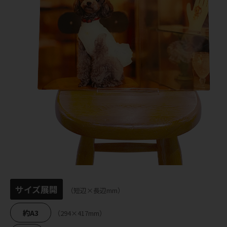
サイズ展開
（短辺×長辺mm）
約A3
（294×417mm）