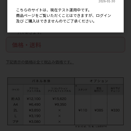
2026-01-30
★ 吊り下げチェーン
こちらのサイトは、現在テスト運用中です。
・強い力が加わるとチェーンや金具が外れる恐れがあります。
商品ページをご覧いただくことはできますが、ログイン
・チェーンを引っ張らないようにご注意ください。
及び ご購入はできませんのでご了承ください。
・パネル上部の隅2ヵ所に穴をあけるため、印刷したデータに
穴があきます。
価格・送料
下記表示の価格は全て税込み価格です。