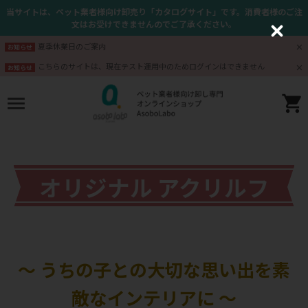
当サイトは、ペット業者様向け卸売り「カタログサイト」です。消費者様のご注
文はお受けできませんのでご了承ください。
C
l
夏季休業日のご案内
お知らせ
o
s
こちらのサイトは、現在テスト運用中のためログインはできません
お知らせ
e
オリジナル アクリルフ
ォトパネル
～ うちの子との大切な思い出を素
敵なインテリアに ～