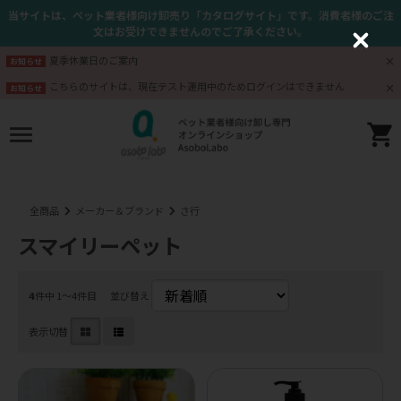
当サイトは、ペット業者様向け卸売り「カタログサイト」です。消費者様のご注
文はお受けできませんのでご了承ください。
C
l
夏季休業日のご案内
お知らせ
o
s
こちらのサイトは、現在テスト運用中のためログインはできません
お知らせ
e
全商品
メーカー＆ブランド
さ行
スマイリーペット
4
件中 1〜4件目
並び替え
表示切替