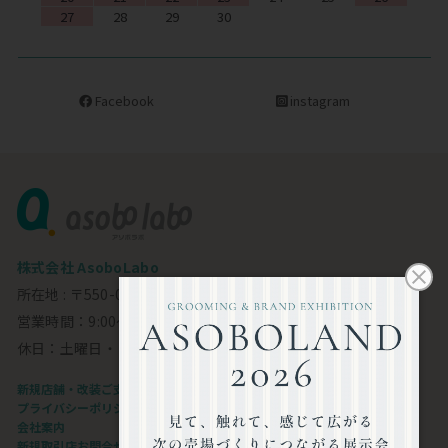
27
28
29
30
Facebook
instagram
株式会社 AsoboLabo
所在地 : 〒550-0002 大阪市西区江戸堀1-23-11 6F
営業時間：9:00～18:00
休日：土曜日・日曜日・祝日
新規店舗・改装ご支援します
プライバシーポリシー
会社案内
新規取引店お問合せフォーム