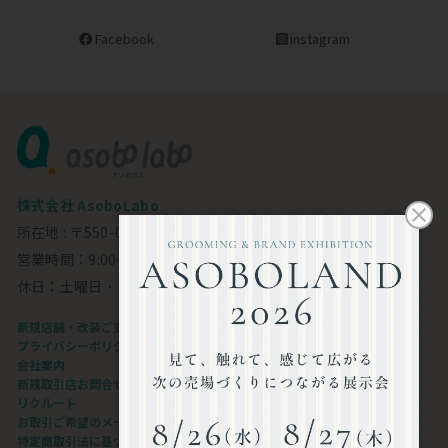
Facebook
instagram
株式会社 AsoboLabo
所在地 : 〒550-0002 大阪市西区江戸堀1-23-11 6F
営業時間：9:00～18:00
休日：土曜日・日曜日・祝日
新規店舗・改装ご支援します
プライバシーポリシー
会社案内
新規取引店お問合せフォーム
リクルート
お取引ご希望のメーカー様
特定商取引法に基づく表記