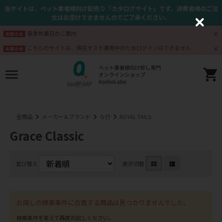
当サイトは、ペット業者様向け卸売り「カタログサイト」です。消費者様のご注
文はお受けできませんのでご了承ください。
C
l
夏季休業日のご案内
お知らせ
o
s
こちらのサイトは、現在テスト運用中のためログインはできません
お知らせ
e
全商品
メーカー＆ブランド
ら行
ROYAL TAILS
Grace Classic
並び替え
表示切替
お探しの検索条件に合致する商品は見つかりませんでした。