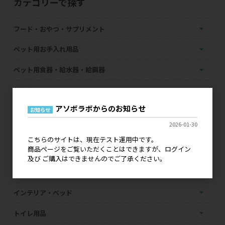
カテゴリーで探す
フード・おやつ・サプリメント
ペット用お手入れ用品
ペット用食器・給水器・給餌器
おもちゃ
アソボラボからのお知らせ
首輪・胴輪・リード
お知らせ
2026-01-30
お出かけ・お散歩グッズ
こちらのサイトは、現在テスト運用中です。
商品ページをご覧いただくことはできますが、ログイン
防虫・ノミ・ダニ対策用品
及び ご購入はできませんのでご了承ください。
ファッション
インテリア・ベッド
トイレ用品