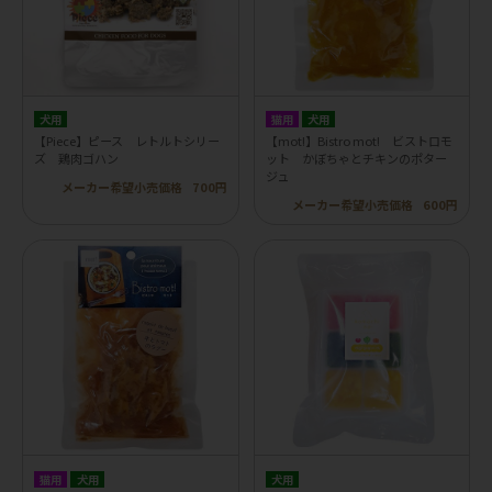
犬用
猫用
犬用
【Piece】ピース レトルトシリー
【mot!】Bistro mot! ビストロモ
ズ 鶏肉ゴハン
ット かぼちゃとチキンのポター
ジュ
メーカー希望小売価格
700円
メーカー希望小売価格
600円
猫用
犬用
犬用