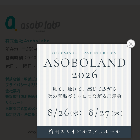
株式会社 AsoboLabo
所在地 : 〒550-0002 大阪市西区江戸堀1-23-11 6F
営業時間：9:00～18:00
休日：土曜日・日曜日・祝日
新規店舗・改装ご支援します
プライバシーポリシー
会社案内
新規取引店お問合せフォーム
リクルート
お取引ご希望のメーカー様
特定商取引法に基づく表記
copyright©AsoboLabo co.,ltd. All Rights Reserved.