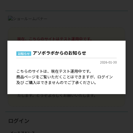
現在、こちらのサイトはテスト運用中です。
ログイン 及び ご購入はできませんので、ご了承くださ
い。
アソボラボからのお知らせ
お知らせ
既に弊社とお取引いただいているお客様につきまして
は、ご登録いただいております情報で引き継ぎがされま
2026-01-30
すのでご安心ください。
こちらのサイトは、現在テスト運用中です。
代引き決済、銀行振込決済はご利用いただけませんの
商品ページをご覧いただくことはできますが、ログイン
で、NP掛け払いへの変更手続きをお申し込みいただけま
及び ご購入はできませんのでご了承ください。
したら幸いです。
本稼働につきましては、詳細が決まり次第にご案内をい
たします。どうぞよろしくお願いいたします。
ログイン
メールアドレス