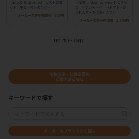
【mot!】Bistro mot! ビストロモ
［冷凍］【komachi-na-】こまち
ット 牛とトマトのラグー
な ベジシャーベ （トマト・ほ
うれん草・かぼちゃ入り）
メーカー希望小売価格
600円
メーカー希望小売価格
1,200円
10
件中 1〜10件目
価格改定・仕様変更の
ご案内はこちら
キーワードで探す
メーカー＆ブランドから探す