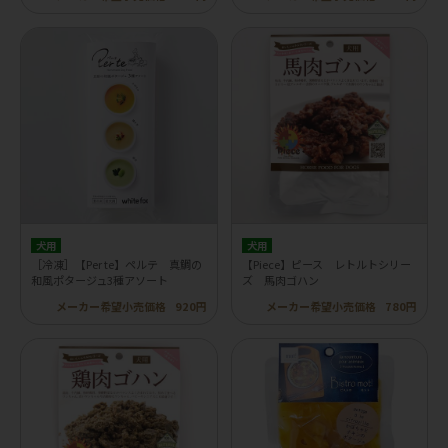
犬用
犬用
［冷凍］【Per te】ペルテ 真鯛の
【Piece】ピース レトルトシリー
和風ポタージュ3種アソート
ズ 馬肉ゴハン
メーカー希望小売価格
920円
メーカー希望小売価格
780円