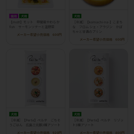
猫用
犬用
犬用
【mot!】モット 甲斐産やわらか
［冷凍］【komachi-na-】こまち
fish サーモンソテーと温野菜
な フロム シェ・アラジン かぼ
ちゃと甘酒のプリン
メーカー希望小売価格
600円
メーカー希望小売価格
600円
犬用
犬用
［冷凍］【Per te】ペルテ ごちそ
［冷凍］【Per te】ペルテ リゾッ
うごはん 広島三元豚3種アソート
ト3種アソート
メーカー希望小売価格
920円
メーカー希望小売価格
800円