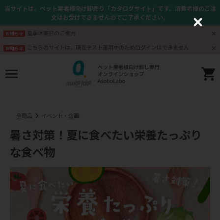
当サイトは、ペット業者様向け卸売り「カタログサイト」です。消費者様のご注
文はお受けできませんのでご了承ください。
C
l
夏季休業日のご案内
お知らせ
o
s
こちらのサイトは、現在テスト運用中のためログインはできません
お知らせ
e
全商品
イベント・企画
暑さ対策！夏に食べたい栄養たっぷり
な食べ物