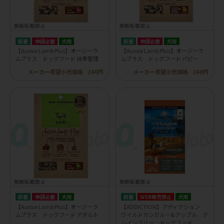
申請必要
犬用
申請必要
犬用
【Aussie Lamb Plus】オージーラ
【Aussie Lamb Plus】オージーラ
ムプラス ドッグフード 体重管理
ムプラス ドッグフード パピー
メーカー希望小売価格
240円
メーカー希望小売価格
240円
申請必要
犬用
WEB販売禁止
犬用
【Aussie Lamb Plus】オージーラ
【ADDICTION】アディクション
ムプラス ドッグフード アダルト
ワイルドカンガルー&アップル グ
レインフリー ドッグフード