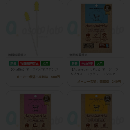
WEB販売禁止
犬用
申請必要
犬用
【OraBio】オーラバイオスポンジ
【Aussie Lamb Plus】オージーラ
ムプラス ドッグフード シニア
メーカー希望小売価格
480円
メーカー希望小売価格
240円