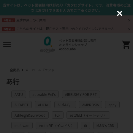
当サイトは、ペット業者様向け卸売り「カタログサイト」です。消費者様のご注
文はお受けできませんのでご了承ください。
C
l
夏季休業日のご案内
お知らせ
o
s
こちらのサイトは、現在テスト運用中のためログインはできません
お知らせ
e
全商品
メーカー＆ブランド
あ行
AATU
adorable Pet's
AIRBUGGY FOR PET
ALFAPET
ALICIA
Aliel&C。
AMBROSIA
appy
Ashleigh&Burwood
FLF
eatDELI（イートデリ）
inufuwari
irodo:RE（イロドリ）
iti
M&N’s CBD