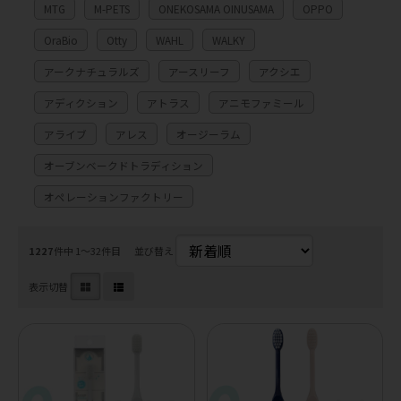
MTG
M-PETS
ONEKOSAMA OINUSAMA
OPPO
OraBio
Otty
WAHL
WALKY
アークナチュラルズ
アースリーフ
アクシエ
アディクション
アトラス
アニモファミール
アライブ
アレス
オージーラム
オーブンベークドトラディション
オペレーションファクトリー
1227
件中 1〜32件目
並び替え
表示切替