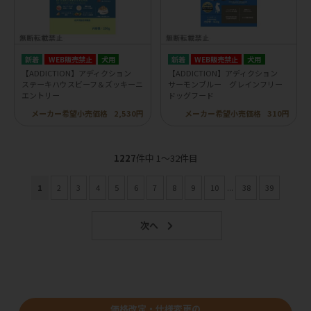
WEB販売禁止
犬用
WEB販売禁止
犬用
【ADDICTION】アディクション
【ADDICTION】アディクション
ステーキハウスビーフ＆ズッキーニ
サーモンブルー グレインフリー
エントリー
ドッグフード
メーカー希望小売価格
2,530円
メーカー希望小売価格
310円
1227
件中 1〜32件目
1
2
3
4
5
6
7
8
9
10
...
38
39
価格改定・仕様変更の