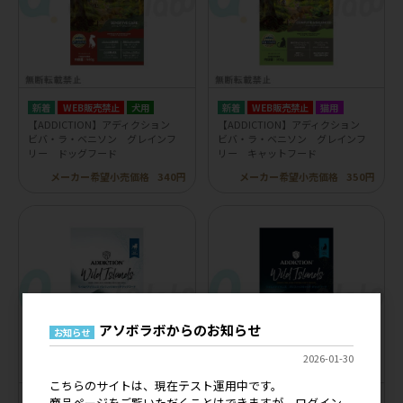
WEB販売禁止
犬用
WEB販売禁止
猫用
【ADDICTION】アディクション
【ADDICTION】アディクション
ビバ・ラ・ベニソン グレインフ
ビバ・ラ・ベニソン グレインフ
リー ドッグフード
リー キャットフード
メーカー希望小売価格
340円
メーカー希望小売価格
350円
アソボラボからのお知らせ
お知らせ
2026-01-30
こちらのサイトは、現在テスト運用中です。
商品ページをご覧いただくことはできますが、ログイン
WEB販売禁止
犬用
WEB販売禁止
猫用