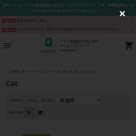
当サイトは、ペット業者様向け卸売り「カタログサイト」です。消費者様のご注
文はお受けできませんのでご了承ください。
C
l
夏季休業日のご案内
お知らせ
o
s
こちらのサイトは、現在テスト運用中のためログインはできません
お知らせ
e
全商品
メーカー＆ブランド
か行
QIX
Smiley
Cat
13
件中 1〜13件目
並び替え
表示切替