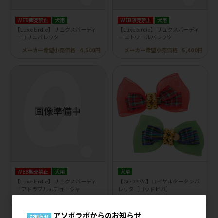
WEB販売禁止
犬用
WEB販売禁止
犬用
【Luxe birdie】 リュクスバーディ
【Luxe birdie】 リュクスバーディ
ー コリエバレッタ
ー エトワールバレッタ
メーカー希望小売価格
4,500円
メーカー希望小売価格
5,400円
WEB販売禁止
犬用
犬用
【Luxe birdie】 リュクスバーディ
【GODPIVA】ロイヤルタータンバ
ー アドラブルカチューシャ
レッタ［ゴッドピバ］
メーカー希望小売価格
6,000円
メーカー希望小売価格
1,900円
アソボラボからのお知らせ
お知らせ