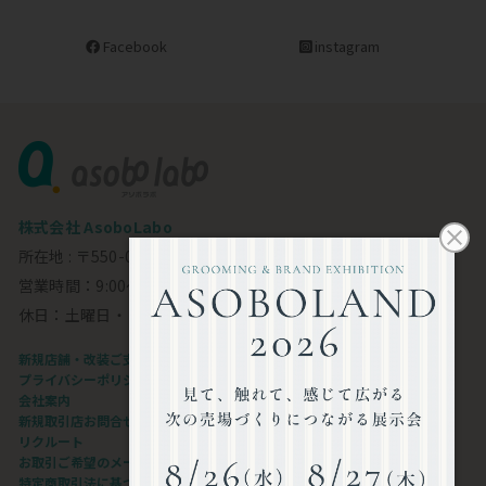
Facebook
instagram
株式会社 AsoboLabo
所在地 : 〒550-0002 大阪市西区江戸堀1-23-11 6F
営業時間：9:00～18:00
休日：土曜日・日曜日・祝日
新規店舗・改装ご支援します
プライバシーポリシー
会社案内
新規取引店お問合せフォーム
リクルート
お取引ご希望のメーカー様
特定商取引法に基づく表記