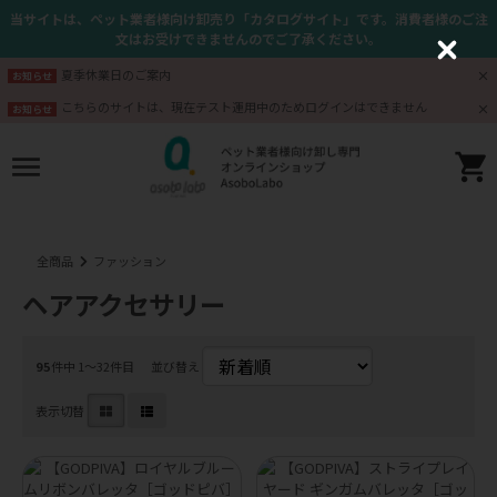
当サイトは、ペット業者様向け卸売り「カタログサイト」です。消費者様のご注
文はお受けできませんのでご了承ください。
C
l
夏季休業日のご案内
お知らせ
o
s
こちらのサイトは、現在テスト運用中のためログインはできません
お知らせ
e
全商品
ファッション
ヘアアクセサリー
95
件中 1〜32件目
並び替え
表示切替