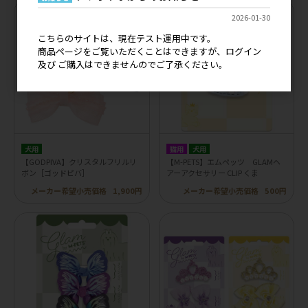
2026-01-30
こちらのサイトは、現在テスト運用中です。
商品ページをご覧いただくことはできますが、ログイン
及び ご購入はできませんのでご了承ください。
犬用
猫用
犬用
【GODPIVA】クリスタルフリルリ
【M-PETS】エムペッツ GLAMヘ
ボン［ゴッドピバ］
アーアクセサリー CLIP くま
メーカー希望小売価格
1,900円
メーカー希望小売価格
500円