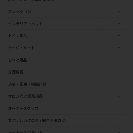
ファッション
インテリア・ベッド
トイレ用品
ケージ・ゲート
しつけ用品
介護用品
消臭・衛生・掃除用品
サロン向け業務用品
オーナーズグッズ
アパレルカタログ / 総合カタログ
メーカー＆ブランド