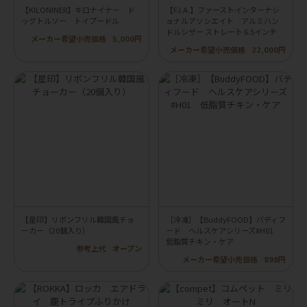
【KILONINER】キロナイナー ド
【F.I.A.】ファーストインターナシ
ッグトルソー トイプードル
ョナルアソシエイト アルミハン
ドルシザー ストレート 6.5インチ
メーカー希望小売価格
5,000円
メーカー希望小売価格
22,000円
【星印】リボンフリル韓国風チョ
［冷凍］【BuddyFOOD】バディフ
ーカー（20個入り）
ード ヘルスケアシリーズ#H01
低脂質チキン・ケア
参考上代
オープン
メーカー希望小売価格
898円