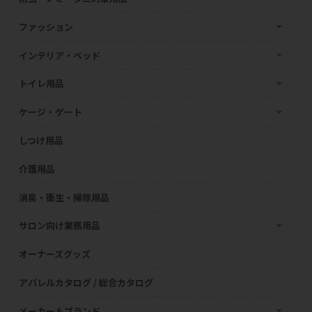
ファッション
インテリア・ベッド
トイレ用品
ケージ・ゲート
しつけ用品
介護用品
消臭・衛生・掃除用品
サロン向け業務用品
オーナーズグッズ
アパレルカタログ / 総合カタログ
メーカー＆ブランド