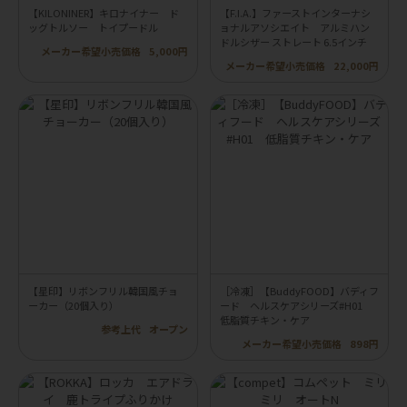
【KILONINER】キロナイナー ド
【F.I.A.】ファーストインターナシ
ッグトルソー トイプードル
ョナルアソシエイト アルミハン
ドルシザー ストレート 6.5インチ
メーカー希望小売価格
5,000円
メーカー希望小売価格
22,000円
【星印】リボンフリル韓国風チョ
［冷凍］【BuddyFOOD】バディフ
ーカー（20個入り）
ード ヘルスケアシリーズ#H01
低脂質チキン・ケア
参考上代
オープン
メーカー希望小売価格
898円