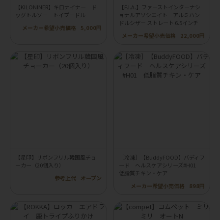
【KILONINER】キロナイナー ド
【F.I.A.】ファーストインターナシ
ッグトルソー トイプードル
ョナルアソシエイト アルミハン
ドルシザー ストレート 6.5インチ
メーカー希望小売価格
5,000円
メーカー希望小売価格
22,000円
【星印】リボンフリル韓国風チョ
［冷凍］【BuddyFOOD】バディフ
ーカー（20個入り）
ード ヘルスケアシリーズ#H01
低脂質チキン・ケア
参考上代
オープン
メーカー希望小売価格
898円