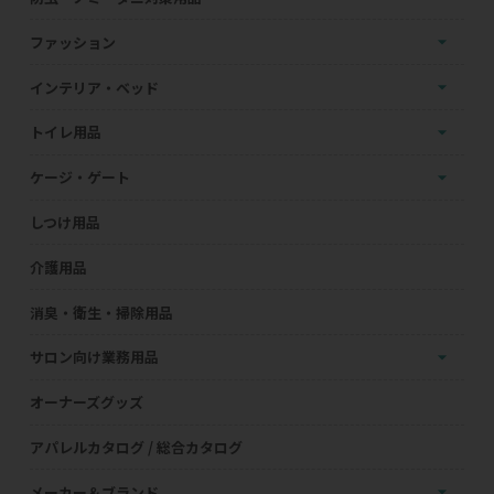
ファッション
インテリア・ベッド
トイレ用品
ケージ・ゲート
しつけ用品
介護用品
消臭・衛生・掃除用品
サロン向け業務用品
オーナーズグッズ
アパレルカタログ / 総合カタログ
メーカー＆ブランド