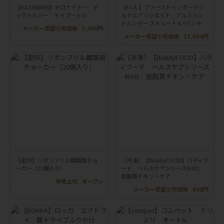
【KILONINER】キロナイナー ド
【F.I.A.】ファーストインターナシ
ッグトルソー トイプードル
ョナルアソシエイト アルミハン
ドルシザー ストレート 6.5インチ
メーカー希望小売価格
5,000円
メーカー希望小売価格
22,000円
【星印】リボンフリル韓国風チョ
［冷凍］【BuddyFOOD】バディフ
ーカー（20個入り）
ード ヘルスケアシリーズ#H01
低脂質チキン・ケア
参考上代
オープン
メーカー希望小売価格
898円