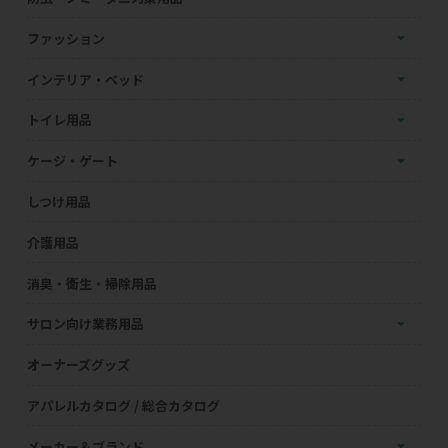
ファッション
インテリア・ベッド
トイレ用品
ケージ・ゲート
しつけ用品
介護用品
消臭・衛生・掃除用品
サロン向け業務用品
オーナーズグッズ
アパレルカタログ / 総合カタログ
メーカー＆ブランド