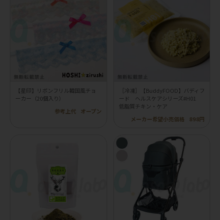
【星印】リボンフリル韓国風チョ
［冷凍］【BuddyFOOD】バディフ
ーカー（20個入り）
ード ヘルスケアシリーズ#H01
低脂質チキン・ケア
参考上代
オープン
メーカー希望小売価格
898円