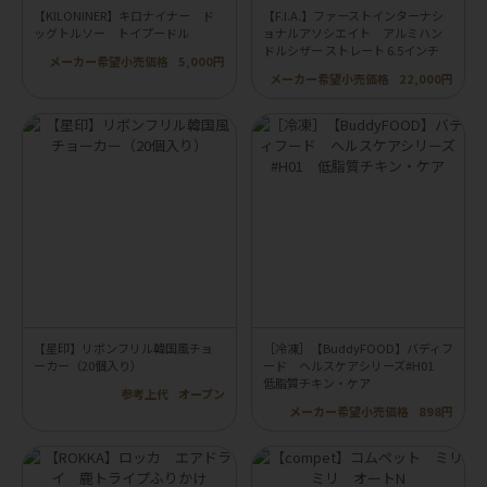
【KILONINER】キロナイナー ド
【F.I.A.】ファーストインターナシ
ッグトルソー トイプードル
ョナルアソシエイト アルミハン
ドルシザー ストレート 6.5インチ
メーカー希望小売価格
5,000円
メーカー希望小売価格
22,000円
【星印】リボンフリル韓国風チョ
［冷凍］【BuddyFOOD】バディフ
ーカー（20個入り）
ード ヘルスケアシリーズ#H01
低脂質チキン・ケア
参考上代
オープン
メーカー希望小売価格
898円