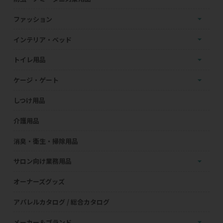
ファッション
インテリア・ベッド
トイレ用品
ケージ・ゲート
しつけ用品
介護用品
消臭・衛生・掃除用品
サロン向け業務用品
オーナーズグッズ
アパレルカタログ / 総合カタログ
メーカー＆ブランド