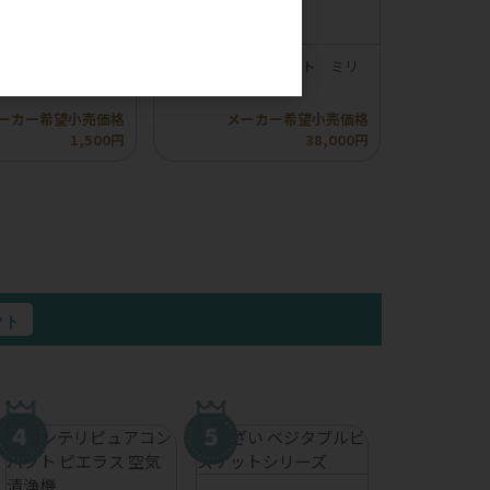
。
】ロッカ エアドラ
【compet】コムペット ミリ
イプふりかけ
ミリ オートN
ーカー希望小売価格
メーカー希望小売価格
1,500円
38,000円
クト