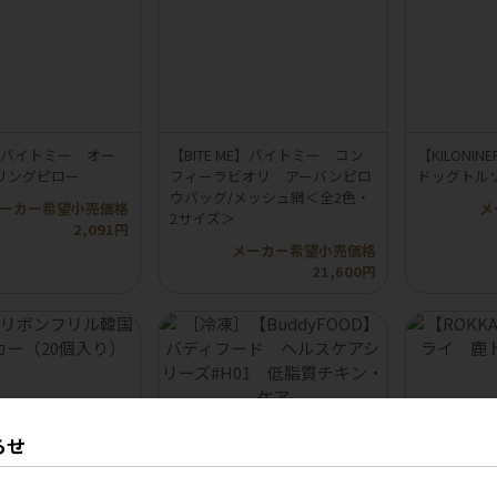
ME】バイトミー オー
【BITE ME】バイトミー コン
【KILON
リングピロー
フィーラビオリ アーバンピロ
ドッグトル
ウバッグ/メッシュ網＜全2色・
ーカー希望小売価格
メ
2サイズ＞
2,091円
メーカー希望小売価格
21,600円
らせ