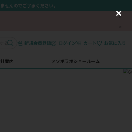
きませんのでご了承ください。
C
l
o
s
e
新規会員登録
ログイン
カート
お気に入り
会社案内
アソボラボショールーム