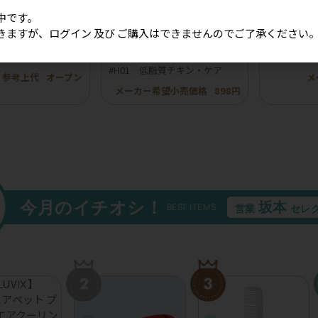
中です。
きますが、ログイン 及び ご購入はできませんのでご了承ください
ボンフリル韓国風チ
［冷凍］【BuddyFOOD】バデ
【ROKKA
20個入り）
ィフード ヘルスケアシリーズ
イ 鹿トラ
#H01 低脂質チキン・ケア
参考上代
オープン
メ
メーカー希望小売価格
898円
今月のイチオシ！
坂本
BEST ITEMS
営業
セレ