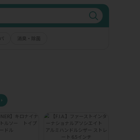
パ
消臭・除菌