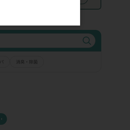
。
パ
消臭・除菌