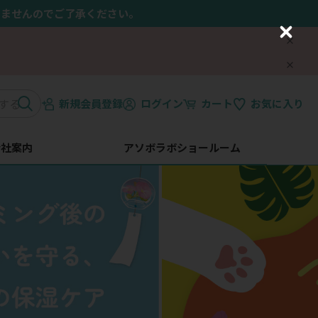
きませんのでご了承ください。
C
l
o
s
e
新規会員登録
ログイン
カート
お気に入り
会社案内
アソボラボショールーム