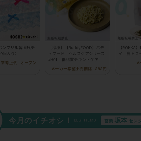
ボンフリル韓国風チ
［冷凍］【BuddyFOOD】バデ
【ROKKA
20個入り）
ィフード ヘルスケアシリーズ
イ 鹿トラ
#H01 低脂質チキン・ケア
参考上代
オープン
メ
メーカー希望小売価格
898円
今月のイチオシ！
坂本
BEST ITEMS
営業
セレ