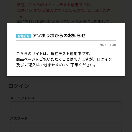
現在、こちらのサイトはテスト運用中です。
ログイン 及び ご購入はできませんので、ご了承くださ
い。
既に弊社とお取引いただいているお客様につきまして
は、ご登録いただいております情報で引き継ぎがされま
すのでご安心ください。
アソボラボからのお知らせ
お知らせ
代引き決済、銀行振込決済はご利用いただけませんの
で、NP掛け払いへの変更手続きをお申し込みいただけま
2026-01-30
したら幸いです。
こちらのサイトは、現在テスト運用中です。
本稼働につきましては、詳細が決まり次第にご案内をい
商品ページをご覧いただくことはできますが、ログイン
たします。どうぞよろしくお願いいたします。
及び ご購入はできませんのでご了承ください。
ログイン
メールアドレス
パスワード