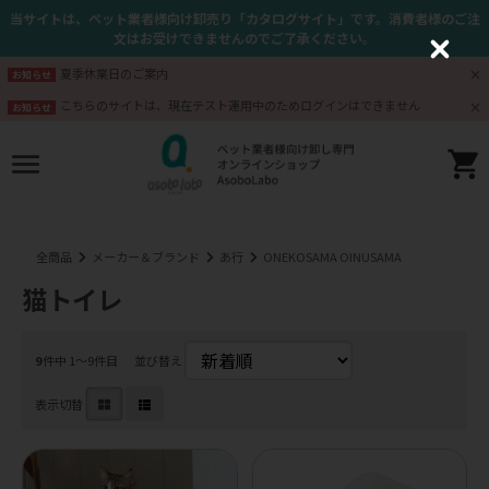
当サイトは、ペット業者様向け卸売り「カタログサイト」です。消費者様のご注
文はお受けできませんのでご了承ください。
C
l
夏季休業日のご案内
お知らせ
o
s
こちらのサイトは、現在テスト運用中のためログインはできません
お知らせ
e
全商品
メーカー＆ブランド
あ行
ONEKOSAMA OINUSAMA
猫トイレ
9
件中 1〜9件目
並び替え
表示切替