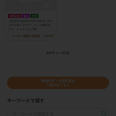
申請必要
猫用
犬用
【ONEKOSAMA OINUSAMA】オネ
コサマオイヌサマ ペット用おも
ちゃ ハンドバッグ型
メーカー希望小売価格
2,000円
3
件中 1〜3件目
価格改定・仕様変更の
ご案内はこちら
キーワードで探す