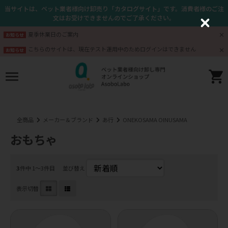
当サイトは、ペット業者様向け卸売り「カタログサイト」です。消費者様のご注
文はお受けできませんのでご了承ください。
C
l
夏季休業日のご案内
お知らせ
o
s
こちらのサイトは、現在テスト運用中のためログインはできません
お知らせ
e
全商品
メーカー＆ブランド
あ行
ONEKOSAMA OINUSAMA
おもちゃ
3
件中 1〜3件目
並び替え
表示切替