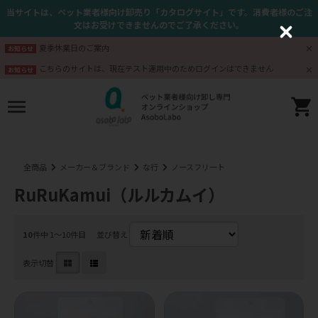
当サイトは、ペット業者様向け卸売り「カタログサイト」です。消費者様のご注
文はお受けできませんのでご了承ください。
C
l
夏季休業日のご案内
お知らせ
o
s
こちらのサイトは、現在テスト運用中のためログインはできません
お知らせ
e
全商品
メーカー＆ブランド
な行
ノースフリート
RuRuKamui（ルルカムイ）
10
件中 1〜10件目
並び替え
表示切替