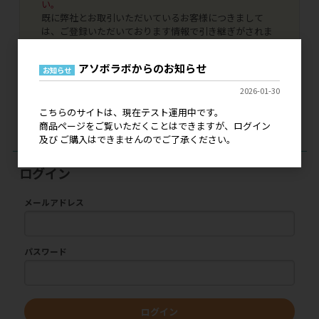
い。
既に弊社とお取引いただいているお客様につきまして
は、ご登録いただいております情報で引き継ぎがされま
すのでご安心ください。
代引き決済、銀行振込決済はご利用いただけませんの
アソボラボからのお知らせ
お知らせ
で、NP掛け払いへの変更手続きをお申し込みいただけま
したら幸いです。
2026-01-30
本稼働につきましては、詳細が決まり次第にご案内をい
こちらのサイトは、現在テスト運用中です。
たします。どうぞよろしくお願いいたします。
商品ページをご覧いただくことはできますが、ログイン
及び ご購入はできませんのでご了承ください。
ログイン
メールアドレス
パスワード
ログイン