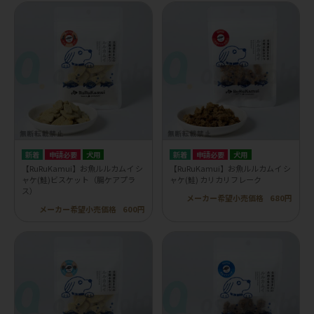
申請必要
犬用
申請必要
犬用
【RuRuKamui】お魚ルルカムイ シ
【RuRuKamui】お魚ルルカムイ シ
ャケ(鮭)ビスケット（腸ケアプラ
ャケ(鮭) カリカリフレーク
ス）
メーカー希望小売価格
680円
メーカー希望小売価格
600円