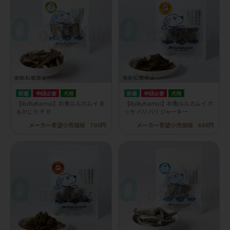
申請必要
犬用
申請必要
犬用
【RuRuKamui】お魚ルルカムイ ま
【RuRuKamui】お魚ルルカムイ ホ
るかじり チカ
ッケ バリバリ ジャーキー
メーカー希望小売価格
700円
メーカー希望小売価格
680円