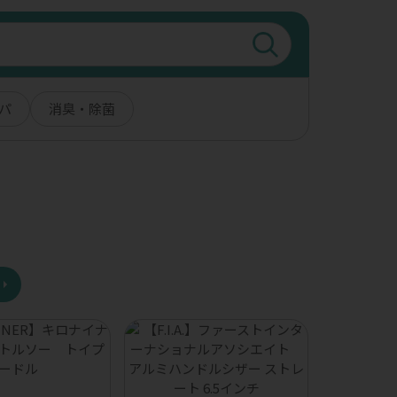
パ
消臭・除菌