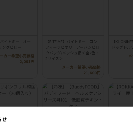
ME】バイトミー オー
【BITE ME】バイトミー コン
【KILON
リングピロー
フィーラビオリ アーバンピロ
ドッグトル
ウバッグ/メッシュ網＜全2色・
ーカー希望小売価格
メ
2サイズ＞
2,091円
メーカー希望小売価格
21,600円
らせ