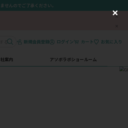
きませんのでご了承ください。
C
l
o
s
e
新規会員登録
ログイン
カート
お気に入り
会社案内
アソボラボショールーム