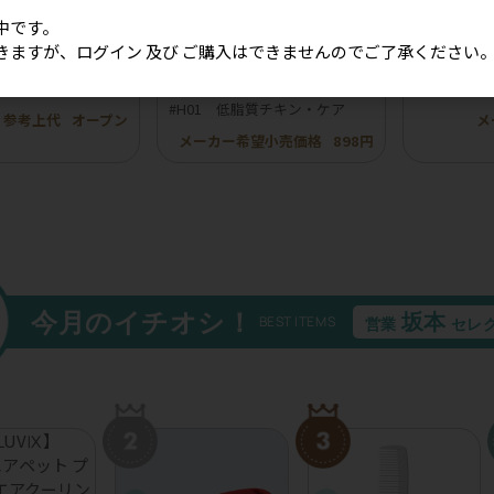
中です。
きますが、ログイン 及び ご購入はできませんのでご了承ください
ボンフリル韓国風チ
［冷凍］【BuddyFOOD】バデ
【ROKKA
20個入り）
ィフード ヘルスケアシリーズ
イ 鹿トラ
#H01 低脂質チキン・ケア
参考上代
オープン
メ
メーカー希望小売価格
898円
今月のイチオシ！
坂本
BEST ITEMS
営業
セレ