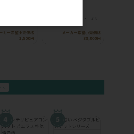
。
】ロッカ エアドラ
【compet】コムペット ミリ
イプふりかけ
ミリ オートN
ーカー希望小売価格
メーカー希望小売価格
1,500円
38,000円
クト