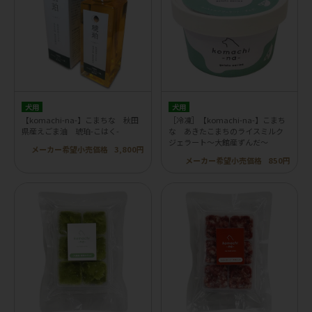
犬用
犬用
【komachi-na-】こまちな 秋田
［冷凍］【komachi-na-】こまち
県産えごま油 琥珀-こはく-
な あきたこまちのライスミルク
ジェラート～大館産ずんだ～
メーカー希望小売価格
3,800円
メーカー希望小売価格
850円