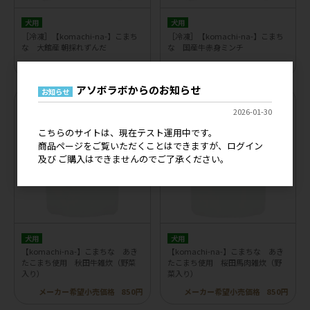
犬用
犬用
［冷凍］【komachi-na-】こまち
［冷凍］【komachi-na-】こまち
な 大館産 朝採れずんだ
な 国産牛赤身ミンチ
メーカー希望小売価格
650円
メーカー希望小売価格
1,100円
アソボラボからのお知らせ
お知らせ
2026-01-30
こちらのサイトは、現在テスト運用中です。
商品ページをご覧いただくことはできますが、ログイン
及び ご購入はできませんのでご了承ください。
犬用
犬用
【komachi-na-】こまちな あき
【komachi-na-】こまちな あき
たこまち使用 秋田牛雑炊（野菜
たこまち使用 桜田馬肉雑炊（野
入り）
菜入り）
メーカー希望小売価格
850円
メーカー希望小売価格
850円