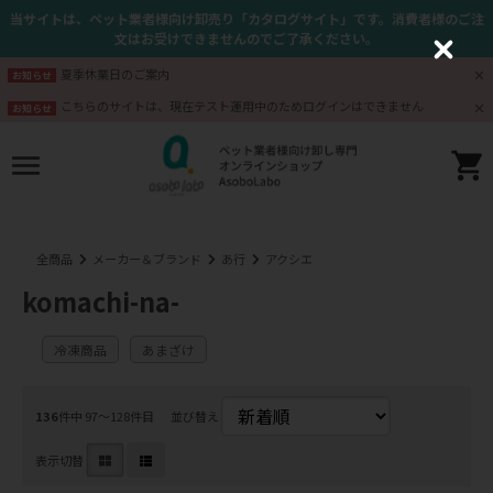
当サイトは、ペット業者様向け卸売り「カタログサイト」です。消費者様のご注
文はお受けできませんのでご了承ください。
C
l
夏季休業日のご案内
お知らせ
o
s
こちらのサイトは、現在テスト運用中のためログインはできません
お知らせ
e
全商品
メーカー＆ブランド
あ行
アクシエ
komachi-na-
冷凍商品
あまざけ
136
件中 97〜128件目
並び替え
表示切替