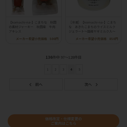
【komachi-na-】こまちな 秋田
［冷凍］【komachi-na-】こまち
の素材ジャーキー 秋田産 牛肉
な あきたこまちのライスミルク
アキレス
ジェラート～国産ヤギミルク入～
メーカー希望小売価格
500円
メーカー希望小売価格
850円
136
件中 97〜128件目
1
2
3
4
5
価格改定・仕様変更の
ご案内はこちら