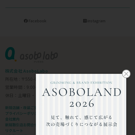
Facebook
instagram
株式会社 AsoboLabo
所在地 : 〒550-0002 大阪市西区江戸堀1-23-11 6F
営業時間：9:00～18:00
休日：土曜日・日曜日・祝日
新規店舗・改装ご支援します
プライバシーポリシー
会社案内
新規取引店お問合せフォーム
リクルート