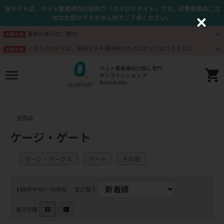
当サイトは、ペット業者様向け卸売り「カタログサイト」です。消費者様のご注
文はお受けできませんのでご了承ください。
C
l
夏季休業日のご案内
お知らせ
o
s
こちらのサイトは、現在テスト運用中のためログインはできません
お知らせ
e
全商品
ケージ・ゲート
ケージ・サークル
ゲート
その他
165
件中 65〜96件目
並び替え
表示切替