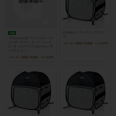
DOGBAG L（ドッグバッグLサイ
犬用
ズ）
【One for pets】ワン・フォー・ペ
ッツ ポータブル・ケージ／シング
メーカー希望小売価格
17,000円
ル／オールブラック [dad-way（ダ
ッドウェイ）]
メーカー希望小売価格
15,000円