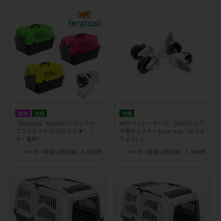
猫用
犬用
犬用
【ferplast】Atlas20 FLUO / ファー
MPS ペット・ケージ／SKUDOイア
プラスト アトラス20 フルオ ＜
タ用キャスター [dad-way（ダッド
犬・猫用＞
ウェイ）]
メーカー希望小売価格
5,633円
メーカー希望小売価格
7,200円