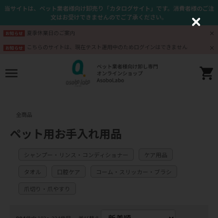
当サイトは、ペット業者様向け卸売り「カタログサイト」です。消費者様のご注
文はお受けできませんのでご了承ください。
C
l
夏季休業日のご案内
お知らせ
o
s
こちらのサイトは、現在テスト運用中のためログインはできません
お知らせ
e
全商品
ペット用お手入れ用品
シャンプー・リンス・コンディショナー
ケア用品
タオル
口腔ケア
コーム・スリッカー・ブラシ
爪切り・爪やすり
894
件中 193〜224件目
並び替え