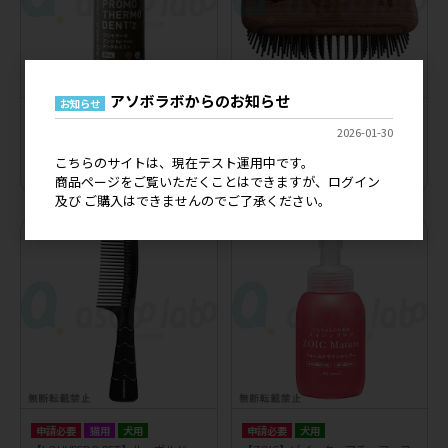
アソボラボからのお知らせ
お知らせ
申請必要
猫用
犬用
申請必要
猫用
犬用
2026-01-30
【PROMO THERMO】プロモサーモ
【LOUVREDO PET】ルーヴルドー
デンツ for Pets デンタルミスト
ペット 復元ブラシPET
こちらのサイトは、現在テスト運用中です。
メーカー希望小売価格
3,200円
メーカー希望小売価格
13,500円
商品ページをご覧いただくことはできますが、ログイン
及び ご購入はできませんのでご了承ください。
申請必要
猫用
犬用
申請必要
犬用