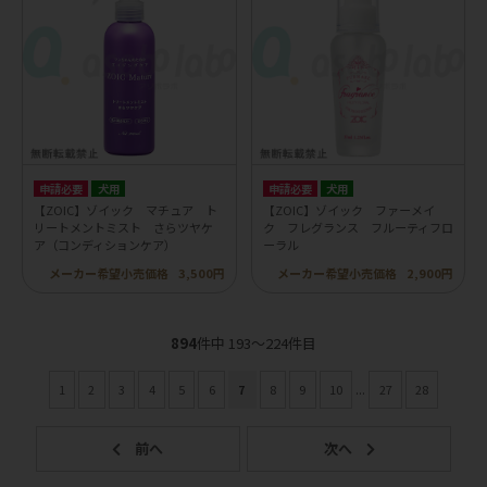
申請必要
犬用
申請必要
犬用
【ZOIC】ゾイック マチュア ト
【ZOIC】ゾイック ファーメイ
リートメントミスト さらツヤケ
ク フレグランス フルーティフロ
ア（コンディションケア）
ーラル
メーカー希望小売価格
3,500円
メーカー希望小売価格
2,900円
894
件中 193〜224件目
1
2
3
4
5
6
7
8
9
10
...
27
28