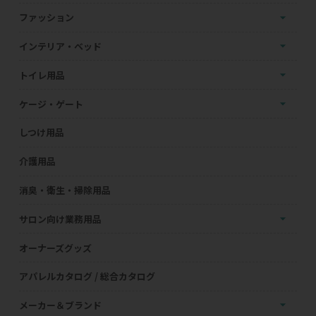
ファッション
インテリア・ベッド
トイレ用品
ケージ・ゲート
しつけ用品
介護用品
消臭・衛生・掃除用品
サロン向け業務用品
オーナーズグッズ
アパレルカタログ / 総合カタログ
メーカー＆ブランド