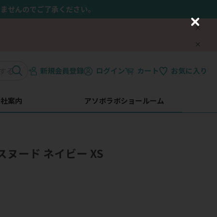
きませんのでご了承ください。
C
l
o
s
e
新規会員登録
ログイン
カート
お気に入り
会社案内
アソボラボショールーム
ヌード ネイビー XS