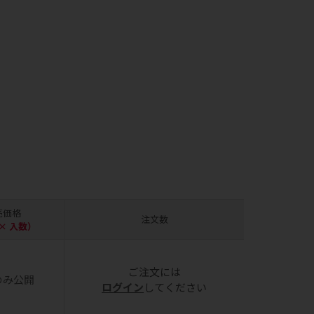
売価格
注文数
× 入数）
ご注文には
のみ公開
ログイン
してください