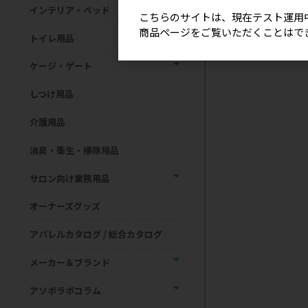
インテリア・ベッド
こちらのサイトは、現在テスト運用
商品ページをご覧いただくことはで
トイレ用品
ケージ・ゲート
しつけ用品
介護用品
消臭・衛生・掃除用品
サロン向け業務用品
オーナーズグッズ
アパレルカタログ / 総合カタログ
メーカー＆ブランド
アソボラボコラム