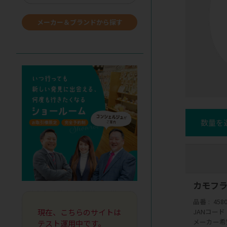
メーカー＆ブランドから探す
数量を
カモフラ
品番
458
現在、こちらのサイトは
JANコード
メーカー希
テスト運用中です。