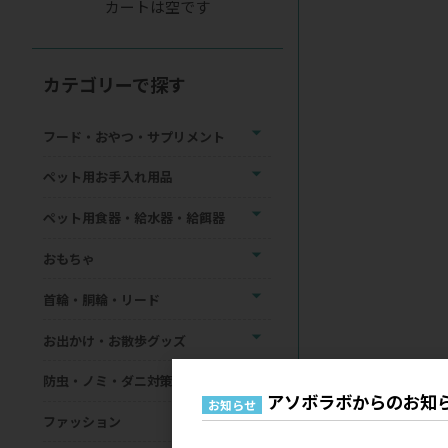
カートは空です
カテゴリーで探す
フード・おやつ・サプリメント
ペット用お手入れ用品
ペット用食器・給水器・給餌器
おもちゃ
首輪・胴輪・リード
お出かけ・お散歩グッズ
防虫・ノミ・ダニ対策用品
アソボラボからのお知
お知らせ
ファッション