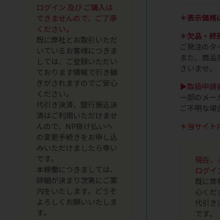
ログイン 及び ご購入は
＊表示価格
できませんので、ご了承
ください。
＊欠品・終
既に弊社とお取引いただ
ご発注のタ
いているお客様につきま
また、商品
しては、ご登録いただい
さいませ。
ております情報で引き継
ぎがされますのでご安心
▶取扱申請
ください。
一部のメー
代引き決済、銀行振込決
ご不明な場
済はご利用いただけませ
＊当サイト
んので、NP掛け払いへ
の変更手続きをお申し込
みいただけましたら幸い
です。
現在、
本稼働につきましては、
ログイ
詳細が決まり次第にご案
既に弊
内をいたします。どうぞ
心くだ
よろしくお願いいたしま
代引き
す。
です。