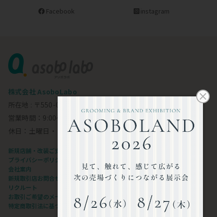
Facebook
instagram
株式会社 AsoboLabo
所在地 : 〒550-0002 大阪市西区江戸堀1-23-11 6F
営業時間：9:00～18:00
休日：土曜日・日曜日・祝日
新規店舗・改装ご支援します
プライバシーポリシー
会社案内
新規取引店お問合せフォーム
リクルート
お取引ご希望のメーカー様
特定商取引法に基づく表記