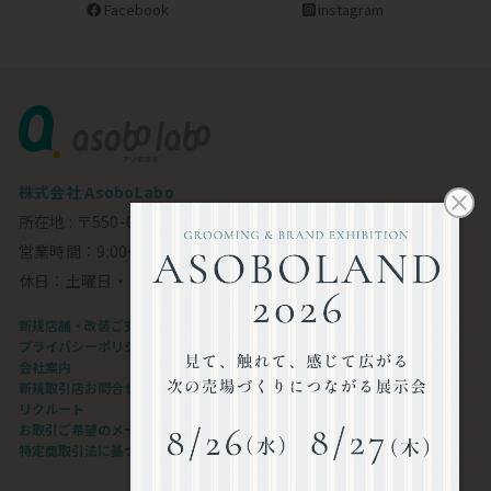
Facebook
instagram
株式会社 AsoboLabo
所在地 : 〒550-0002 大阪市西区江戸堀1-23-11 6F
営業時間：9:00～18:00
休日：土曜日・日曜日・祝日
新規店舗・改装ご支援します
プライバシーポリシー
会社案内
新規取引店お問合せフォーム
リクルート
お取引ご希望のメーカー様
特定商取引法に基づく表記