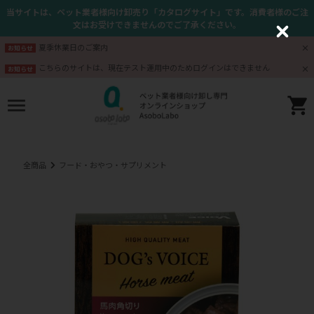
当サイトは、ペット業者様向け卸売り「カタログサイト」です。消費者様のご注
文はお受けできませんのでご了承ください。
C
l
夏季休業日のご案内
お知らせ
o
s
こちらのサイトは、現在テスト運用中のためログインはできません
お知らせ
e
全商品
フード・おやつ・サプリメント