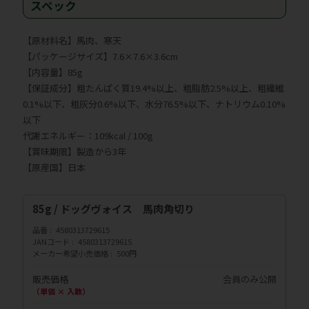
スペック
【原材料名】馬肉、寒天
【パッケージサイズ】7.6×7.6×3.6cm
【内容量】85g
【保証成分】粗たんぱく質19.4%以上、粗脂肪2.5%以上、粗繊維
0.1%以下、粗灰分0.6%以下、水分76.5%以下、ナトリウム0.10%
以下
代謝エネルギー：109kcal / 100g
【賞味期限】製造から3年
【原産国】日本
85g / ドッグヴォイス 馬肉角切り
品番
4580313729615
JANコード
4580313729615
メーカー希望小売価格
500円
販売価格
会員のみ公開
（単価 × 入数）