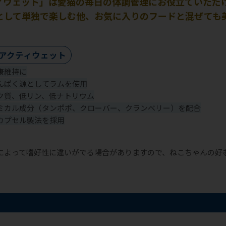
ィウェット」は愛猫の毎日の体調管理にお役立ていただ
として単独で楽しむ他、お気に入りのフードと混ぜても
アクティウェット
康維持に
んぱく源としてラムを使用
ク質、低リン、低ナトリウム
ミカル成分（タンポポ、クローバー、クランベリー）を配合
カプセル製法を採用
によって嗜好性に違いがでる場合がありますので、ねこちゃんの好
項