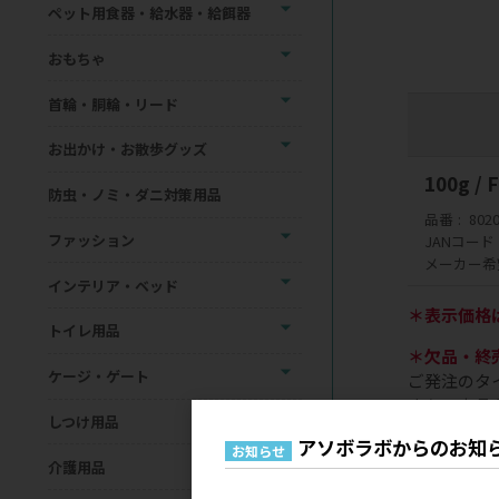
ペット用食器・給水器・給餌器
おもちゃ
首輪・胴輪・リード
お出かけ・お散歩グッズ
100g
防虫・ノミ・ダニ対策用品
品番
802
ファッション
JANコード
メーカー希
インテリア・ベッド
＊表示価格
トイレ用品
＊欠品・終
ケージ・ゲート
ご発注のタ
また、商品
しつけ用品
さいませ。
アソボラボからのお知
お知らせ
介護用品
▶取扱申請
一部のメー