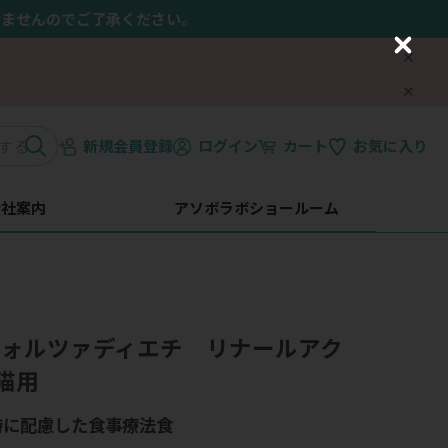
きませんのでご了承ください。
C
l
o
s
e
新規会員登録
ログイン
カート
お気に入り
会社案内
アソボラボショールーム
】フォルツァディエチ リナールアク
猫用
持に配慮した食事療法食