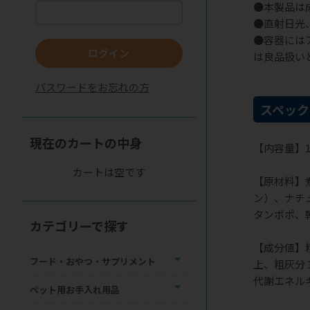
●本製品は
●直射日光
●容器には
ログイン
は良品扱い
パスワードをお忘れの方
スペック
現在のカートの中身
【内容量】1
カートは空です
【原材料】
ン）、ナチ
タンポポ、
カテゴリーで探す
【成分値】粗タ
フード・おやつ・サプリメント
上、粗灰分 1
代謝エネルギー
ペット用お手入れ用品