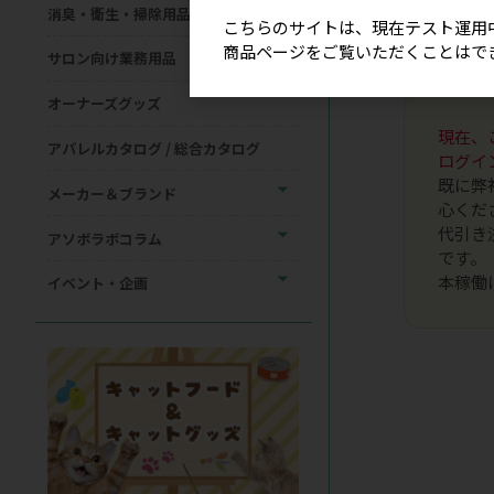
消臭・衛生・掃除用品
ご不明な場
こちらのサイトは、現在テスト運用
商品ページをご覧いただくことはで
サロン向け業務用品
＊当サイト
オーナーズグッズ
現在、
アパレルカタログ / 総合カタログ
ログイ
既に弊
メーカー＆ブランド
心くだ
代引き
アソボラボコラム
です。
本稼働
イベント・企画