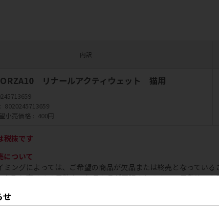
内訳
 / FORZA10 リナールアクティウェット 猫用
0245713659
8020245713659
望小売価格
400円
は税抜です
売について
イミングによっては、ご希望の商品が欠品または終売となっている
をお取り寄せする日数や、欠品商品が再販されるまでの日数等、お
らせ
書の提出が必要なメーカー・ブランド一覧はこちら
カー・ブランドにおいて、お取り扱いいただく際に「取扱申請書」