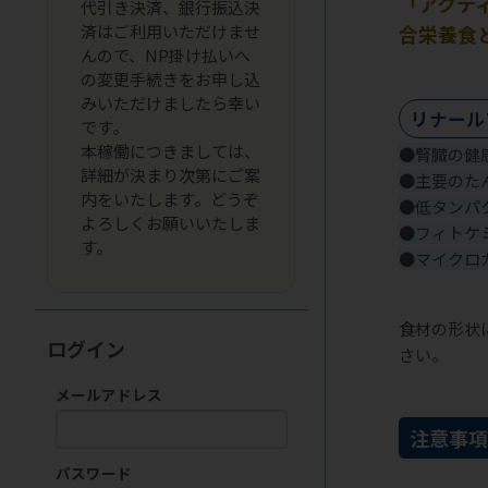
「アクテ
代引き決済、銀行振込決
済はご利用いただけませ
合栄養食
んので、NP掛け払いへ
の変更手続きをお申し込
みいただけましたら幸い
リナール
です。
本稼働につきましては、
●腎臓の健
詳細が決まり次第にご案
●主要のた
内をいたします。どうぞ
●低タンパ
よろしくお願いいたしま
●フィトケ
す。
●マイクロ
食材の形状
ログイン
さい。
メールアドレス
注意事
パスワード