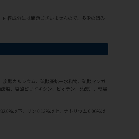
。内容成分には問題ございませんので、多少の凹み
、炭酸カルシウム、硫酸亜鉛ー水和物、硫酸マンガ
硝酸塩、塩酸ピリドキシン、ビオチン、葉酸）、乾燥
2.0%以下、リン 0.13%以上、ナトリウム 0.06%以