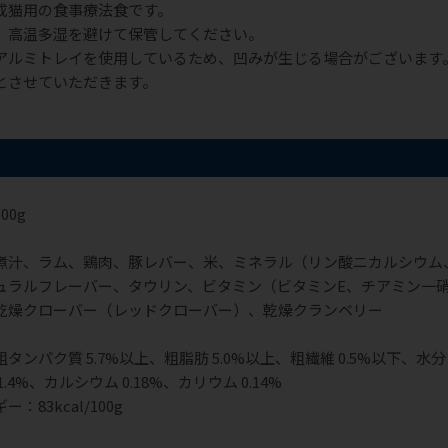
成猫用の食事療法食です。
、高温多湿を避けて保管してください。
アルミトレイを使用しているため、凹みが生じる場合がございます
とさせていただきます。
00g
煮汁、ラム、鶏肉、豚レバー、米、ミネラル（リン酸ニカルシウム
ュラルフレーバー、タウリン、ビタミン（ビタミンE、チアミン一
乾燥クローバー（レッドクローバー）、乾燥クランベリー
ンパク質 5.7%以上、粗脂肪 5.0%以上、粗繊維 0.5%以下、水分 8
.4%、カルシウム 0.18%、カリウム 0.14%
：83kcal/100g