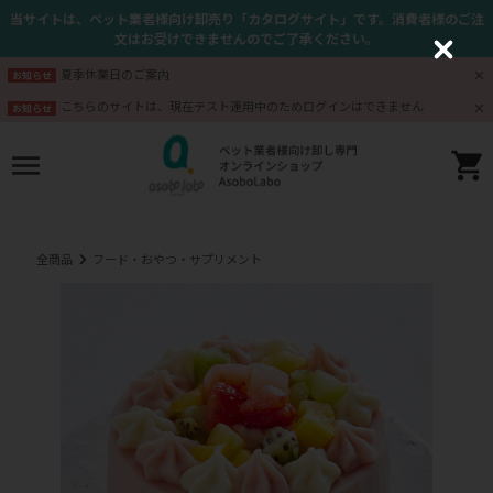
当サイトは、ペット業者様向け卸売り「カタログサイト」です。消費者様のご注
文はお受けできませんのでご了承ください。
C
l
夏季休業日のご案内
お知らせ
o
s
こちらのサイトは、現在テスト運用中のためログインはできません
お知らせ
e
全商品
フード・おやつ・サプリメント