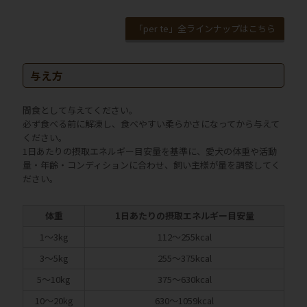
「per te」全ラインナップはこちら
与え方
間食として与えてください。
必ず食べる前に解凍し、食べやすい柔らかさになってから与えて
ください。
1日あたりの摂取エネルギー目安量を基準に、愛犬の体重や活動
量・年齢・コンディションに合わせ、飼い主様が量を調整してく
ださい。
体重
1日あたりの摂取エネルギー目安量
1～3kg
112～255kcal
3～5kg
255～375kcal
5～10kg
375～630kcal
10～20kg
630～1059kcal