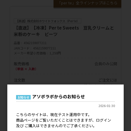
「per te」全ラインナップはこちら
【直送】株式会社ホワイトフォックス（Per te）
【直送】【冷凍】Per te Sweets 豆乳クリームと
米粉のケーキ ビーツ
品番
4562159077211
JANコード
4562159077211
メーカー希望小売価格
1,250円
販売価格
会員のみ公開
（単価 × 入数）
注文数
ご注文には
ログイン
してください
アソボラボからのお知らせ
お知らせ
＊表示価格は税抜です
2026-01-30
＊欠品・終売について
ご発注のタイミングによっては、ご希望の商品が欠品または終売
こちらのサイトは、現在テスト運用中です。
となっていることがございます。
商品ページをご覧いただくことはできますが、ログイン
また、商品をお取り寄せする日数や、欠品商品が再販されるまで
及び ご購入はできませんのでご了承ください。
の日数等、お時間がかかることもございますので予めご了承くだ