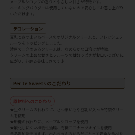
メープルシロップの香りとやさしい甘さが特徴です。
ベーキングパウダーは使用していないので安心してお召し上がり
いただけます。
デコレーション
豆乳とさつまいもベースのオリジナルクリームと、フレッシュフ
ルーツをトッピングしました。
濃厚でコクのあるクリームは、なめらかな口溶けが特徴。
クリームの上品な甘さとフルーツの甘酸っぱさがお口いっぱいに
広がり、心躍る美味しさです♪
Per te Sweets のこだわり
原材料へのこだわり
★生クリームの代わりに、さつまいもや豆乳が入った特製クリー
ムを使用
★砂糖の代わりに、メープルシロップを使用
★酸化しにくい植物性油脂、有機ココナッツオイルを使用
食品添加物を加えず、わんちゃんのからだにとって安全な食材を