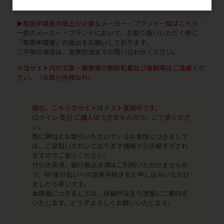
さいませ。
▶取扱申請書の提出が必要なメーカー・ブランド一覧はこちら
一部のメーカー・ブランドにおいて、お取り扱いいただく際に
「取扱申請書」の提出をお願いしております。
ご不明な場合は、営業担当までお問い合わせください。
＊当サイト内の文章・画像等の無断転載及び複製等はご遠慮くだ
さい。（お取引先様以外）
現在、こちらのサイトはテスト運用中です。
ログイン 及び ご購入はできませんので、ご了承くださ
い。
既に弊社とお取引いただいているお客様につきまして
は、ご登録いただいております情報で引き継ぎがされ
ますのでご安心ください。
代引き決済、銀行振込決済はご利用いただけませんの
で、NP掛け払いへの変更手続きをお申し込みいただけ
ましたら幸いです。
本稼働につきましては、詳細が決まり次第にご案内を
いたします。どうぞよろしくお願いいたします。