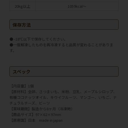
20kg以上
1059kcal～
保存方法
● -18℃以下で保存してください。
●一度解凍したものを再冷凍すると品質が変わることがありま
す。
スペック
【内容量】1個
【原材料】全卵、さつまいも、米粉、豆乳、メープルシロップ、
有機ココナッツオイル、キウイフルーツ、マンゴー、いちご、ナ
チュラルチーズ、ビーツ
【賞味期限】製造から8ヶ月（冷凍時）
【商品サイズ】97×62×97mm
【原産国】日本 made in japan