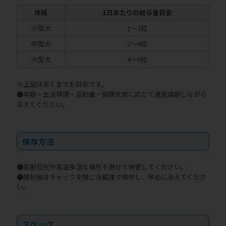
体格
1日あたりの給与量目安
小型犬
1〜2粒
中型犬
2〜4粒
大型犬
4〜6粒
※上記はあくまでも目安です。
●年齢・生活環境・活動量・健康状態に応じて適宜調節しながら
与えてください。
保存方法
●直射日光や高温多湿な場所を避けて保管してください。
●開封後はチャックを閉じ冷蔵庫で保存し、早めに与えてくださ
い。
スペック