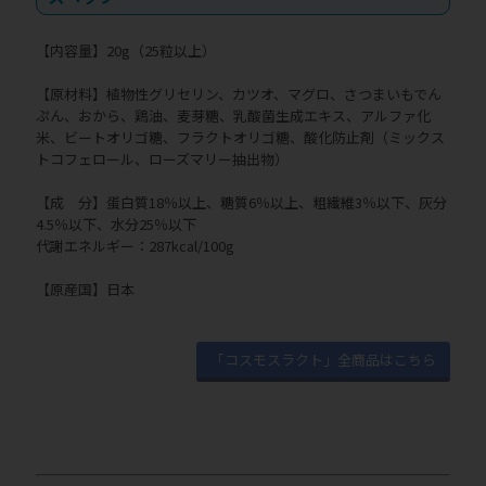
【内容量】20g（25粒以上）
【原材料】植物性グリセリン、カツオ、マグロ、さつまいもでん
ぷん、おから、鶏油、麦芽糖、乳酸菌生成エキス、アルファ化
米、ビートオリゴ糖、フラクトオリゴ糖、酸化防止剤（ミックス
トコフェロール、ローズマリー抽出物）
【成 分】蛋白質18％以上、糖質6％以上、粗繊維3％以下、灰分
4.5％以下、水分25％以下
代謝エネルギー：287kcal/100g
【原産国】日本
「コスモスラクト」全商品はこちら