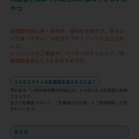
やつ
合成酸化防止剤・着色料・香料を使用せず、柔らか
くて食べやすい、小粒タイプのトリーツに仕上げま
した。
トーニングのご褒美や、フードへのトッピング、投
薬補助食品としてもおすすめです。
コスモスラクトの乳酸菌生成エキスとは？
特許製法「16種共棲培養特殊抽出法」から得られる乳酸菌の発酵
エキスです。
生きた乳酸菌ではなく、「乳酸菌の分泌物」と「菌体物質」が含
まれています。
与え方