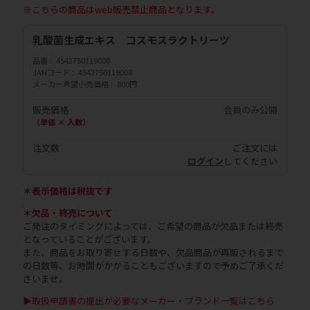
※こちらの商品はweb販売禁止商品となります。
乳酸菌生成エキス コスモスラクトリーツ
品番
4542750119008
JANコード
4542750119008
メーカー希望小売価格
800円
販売価格
会員のみ公開
（単価 × 入数）
注文数
ご注文には
ログイン
してください
＊表示価格は税抜です
＊欠品・終売について
ご発注のタイミングによっては、ご希望の商品が欠品または終売
となっていることがございます。
また、商品をお取り寄せする日数や、欠品商品が再販されるまで
の日数等、お時間がかかることもございますので予めご了承くだ
さいませ。
▶取扱申請書の提出が必要なメーカー・ブランド一覧はこちら