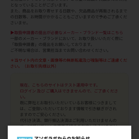
となっていることがございます。
また、商品をお取り寄せする日数や、欠品商品が再販されるまで
の日数等、お時間がかかることもございますので予めご了承くだ
さいませ。
▶取扱申請書の提出が必要なメーカー・ブランド一覧はこちら
一部のメーカー・ブランドにおいて、お取り扱いいただく際に
「取扱申請書」の提出をお願いしております。
ご不明な場合は、営業担当までお問い合わせください。
＊当サイト内の文章・画像等の無断転載及び複製等はご遠慮くだ
さい。（お取引先様以外）
現在、こちらのサイトはテスト運用中です。
ログイン 及び ご購入はできませんので、ご了承くださ
い。
既に弊社とお取引いただいているお客様につきまして
は、ご登録いただいております情報で引き継ぎがされ
ますのでご安心ください。
代引き決済、銀行振込決済はご利用いただけませんの
で、NP掛け払いへの変更手続きをお申し込みいただけ
ましたら幸いです。
アソボラボからのお知らせ
本稼働につきましては、詳細が決まり次第にご案内を