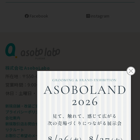
Facebook
instagram
株式会社 AsoboLabo
所在地 : 〒550-0002 大阪市西区江戸堀1-23-11 6F
営業時間：9:00～18:00
休日：土曜日・日曜日・祝日
新規店舗・改装ご支援します
プライバシーポリシー
会社案内
新規取引店お問合せフォーム
リクルート
お取引ご希望のメーカー様