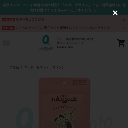
当サイトは、ペット業者様向け卸売り「カタログサイト」です。消費者様のご注
文はお受けできませんのでご了承ください。
C
l
夏季休業日のご案内
お知らせ
o
s
こちらのサイトは、現在テスト運用中のためログインはできません
お知らせ
e
全商品
フード・おやつ・サプリメント