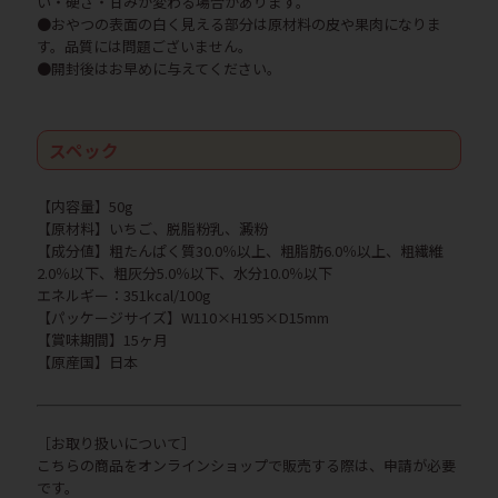
い・硬さ・甘みが変わる場合があります。
●おやつの表面の白く見える部分は原材料の皮や果肉になりま
す。品質には問題ございません。
●開封後はお早めに与えてください。
スペック
【内容量】50g
【原材料】いちご、脱脂粉乳、澱粉
【成分値】粗たんぱく質30.0％以上、粗脂肪6.0％以上、粗繊維
2.0％以下、粗灰分5.0％以下、水分10.0％以下
エネルギー：351kcal/100g
【パッケージサイズ】W110×H195×D15mm
【賞味期間】15ヶ月
【原産国】日本
［お取り扱いについて］
こちらの商品をオンラインショップで販売する際は、申請が必要
です。