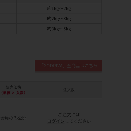
約1kg～2kg
約2kg～3kg
約3kg～5kg
「GODPIVA」全商品はこちら
販売価格
注文数
（単価 × 入数）
ご注文には
会員のみ公開
ログイン
してください