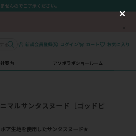
きませんのでご了承ください。
C
l
o
s
e
新規会員登録
ログイン
カート
お気に入り
会社案内
アソボラボショールーム
】アニマルサンタスヌード［ゴッドピ
なボア生地を使用したサンタスヌード★