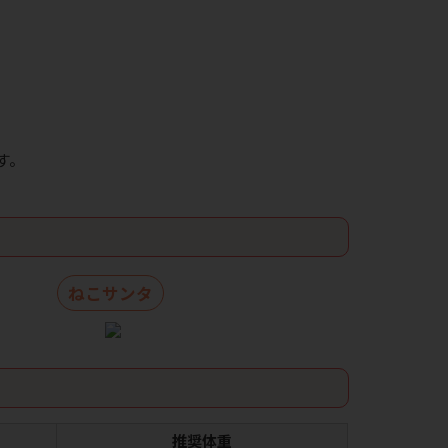
す。
ねこサンタ
推奨体重