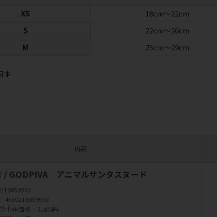
XS
18cm～22cm
S
22cm～26cm
M
25cm～29cm
日本
内訳
くま / GODPIVA アニマルサンタスヌード
0216059963
4580216059963
望小売価格
3,400円