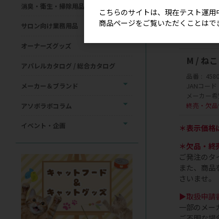
消臭・衛生・掃除用品
品番
458
こちらのサイトは、現在テスト運用
JANコード
商品ページをご覧いただくことはで
サロン向け業務用品
メーカー希
終売・欠品
オーナーズグッズ
M / ね
アパレルカタログ / 総合カタログ
品番
458
メーカー＆ブランド
JANコード
メーカー希
終売・欠品
アソボラボコラム
イベント・企画
＊表示価格
＊欠品・終
ご発注のタ
また、商品
さいませ。
▶取扱申請
一部のメー
ご不明な場