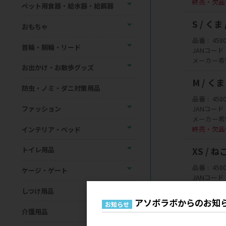
終売・欠品
ペット用食器・給水器・給餌器
S / く
おもちゃ
品番
458
首輪・胴輪・リード
JANコード
メーカー希
お出かけ・お散歩グッズ
M / く
防虫・ノミ・ダニ対策用品
品番
458
ファッション
JANコード
メーカー希
終売・欠品
インテリア・ベッド
XS / 
トイレ用品
品番
458
ケージ・ゲート
JANコード
メーカー希
しつけ用品
終売・欠品
アソボラボからのお知
お知らせ
介護用品
S / ね