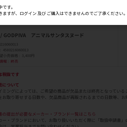
0216060006
中です。
4580216060006
きますが、ログイン 及び ご購入はできませんのでご了承ください
望小売価格
3,400円
情報
終売
こ / GODPIVA アニマルサンタスヌード
0216060013
4580216060013
望小売価格
3,400円
情報
終売
は税抜です
売について
イミングによっては、ご希望の商品が欠品または終売となっている
をお取り寄せする日数や、欠品商品が再販されるまでの日数等、お
書の提出が必要なメーカー・ブランド一覧はこちら
カー・ブランドにおいて、お取り扱いいただく際に「取扱申請書」
合は、営業担当までお問い合わせください。