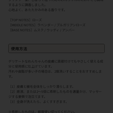
するように調香しました。
心地よく、あたたかみのある香りです。
［TOP NOTES］ローズ
［MIDDLE NOTES］ラベンダー / ブルガリアンローズ
［BASE NOTES］ムスク / ウッディ / アンバー
使用方法
デリケートなわんちゃんの皮膚に直接付けてもやさしく使える成
分と使用感に仕上げています。
汚れや皮脂が多い子の場合は、2度洗いすることをおすすめしま
す。
［1］皮膚と被毛全体をしっかり濡らします。
［2］原液、または2～5倍に希釈したものを適量かけ、マッサー
ジする要領で泡立てます。
［3］全身が洗えたら、よくすすぎます。
※希釈したものは、都度使い切ってください。