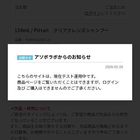
注文数
ご注文には
ログイン
してください
150mL / Pittari クリアクレンズシャンプー
品番
4580641208714
JANコード
4580641208714
メーカー希望小売価格
2,000円
アソボラボからのお知らせ
お知らせ
販売価格
会員のみ公開
2026-01-30
（単価 × 入数）
こちらのサイトは、現在テスト運用中です。
注文数
ご注文には
商品ページをご覧いただくことはできますが、ログイン
ログイン
してください
及び ご購入はできませんのでご了承ください。
＊表示価格は税抜です
＊欠品・終売について
ご発注のタイミングによっては、ご希望の商品が欠品または終売
となっていることがございます。
また、商品をお取り寄せする日数や、欠品商品が再販されるまで
の日数等、お時間がかかることもございますので予めご了承くだ
さいませ。