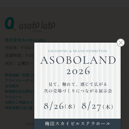
株式会社 AsoboLabo
所在地 : 〒550-0002 大阪市西区江戸堀1-23-11 6F
営業時間：9:00～18:00
休日：土曜日・日曜日・祝日
新規店舗・改装ご支援します
プライバシーポリシー
会社案内
新規取引店お問合せフォーム
リクルート
お取引ご希望のメーカー様
特定商取引法に基づく表記
copyright©AsoboLabo co.,ltd. All Rights Reserved.