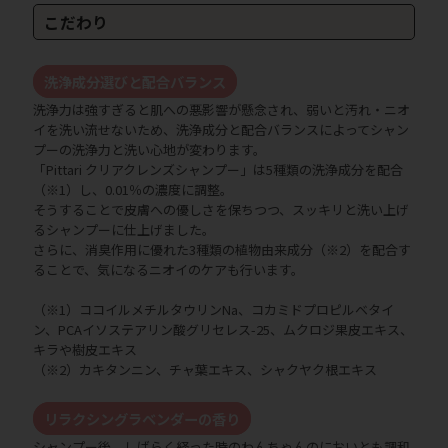
こだわり
洗浄成分選びと配合バランス
洗浄力は強すぎると肌への悪影響が懸念され、弱いと汚れ・ニオ
イを洗い流せないため、洗浄成分と配合バランスによってシャン
プーの洗浄力と洗い心地が変わります。
「Pittari クリアクレンズシャンプー」は5種類の洗浄成分を配合
（※1）し、0.01％の濃度に調整。
そうすることで皮膚への優しさを保ちつつ、スッキリと洗い上げ
るシャンプーに仕上げました。
さらに、消臭作用に優れた3種類の植物由来成分（※2）を配合す
ることで、気になるニオイのケアも行います。
（※1）ココイルメチルタウリンNa、コカミドプロピルベタイ
ン、PCAイソステアリン酸グリセレス-25、ムクロジ果皮エキス、
キラや樹皮エキス
（※2）カキタンニン、チャ葉エキス、シャクヤク根エキス
リラクシングラベンダーの香り
シャンプー後、しばらく経った時のわんちゃんのにおいとも調和