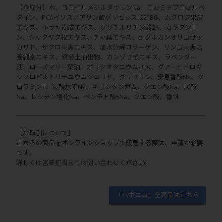
【全成分】水、ココイルメチルタウリンNa、コカミドプロピルベ
タイン、PCAイソステアリン酸グリセレス-25?BG、ムクロジ果皮
エキス、キラヤ樹皮エキス、グリチルリチン酸2K、カキタンニ
ン、シャクヤク根エキス、チャ葉エキス、α-グルカンオリゴサッ
カリド、ザクロ果実エキス、加水分解コラーゲン、リンゴ果実培
養細胞エキス、腐植土抽出物、カンゾウ根エキス、ラベンダー
油、ローズマリー葉油、ポリクオタニウム-107、グアーヒドロキ
シプロピルトリモニウムクロリド、グリセリン、安息香酸Na、ク
ロラミンT、炭酸水素Na、キサンタンガム、クエン酸Na、炭酸
Na、レシチン塩化Na、ペンテト酸5Na、クエン酸、香料
［お取引について］
こちらの商品をオンラインショップで販売する際は、申請が必要
です。
詳しくは営業担当までお問い合わせください。
「ハホニコ」全商品はこちら