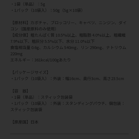
・1袋（単品）：5g
・1パック（10袋入）：50g（5g×10袋）
【原材料】カボチャ、ブロッコリー、キャベツ、ニンジン、ダイ
コン（国産原料のみ使用）
【成分値】粗たんぱく質 10.5%以上、粗脂肪 4.0%以上、粗繊維
7.9%以下、粗灰分 5.5%以下、水分 11.0%以下
食塩相当量 0.6g、カルシウム 540mg、リン 290mg、ナトリウム
220mg
エネルギー：361kcal/100gあたり
【パッケージサイズ】
・1パック（10袋入）：外装：幅16cm、奥行3cm、高さ23.5cm
【容 器】
・1袋（単品）：スティック包装袋
・1パック（10袋入）：外装：スタンディングパウチ、個包装：
スティック包装袋
【原産国】日本