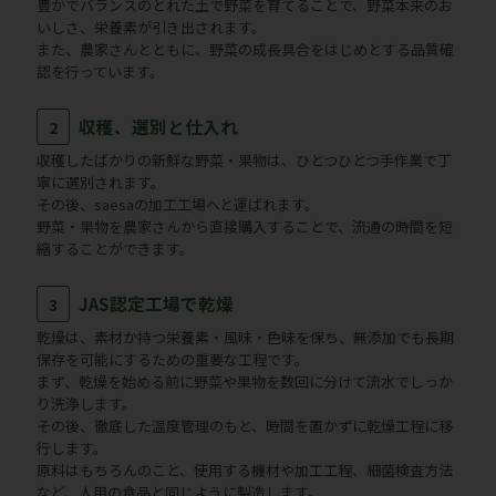
豊かでバランスのとれた土で野菜を育てることで、野菜本来のお
いしさ、栄養素が引き出されます。
また、農家さんとともに、野菜の成長具合をはじめとする品質確
認を行っています。
収穫、選別と仕入れ
2
収穫したばかりの新鮮な野菜・果物は、ひとつひとつ手作業で丁
寧に選別されます。
その後、saesaの加工工場へと運ばれます。
野菜・果物を農家さんから直接購入することで、流通の時間を短
縮することができます。
JAS認定工場で乾燥
3
乾燥は、素材か持つ栄養素・風味・色味を保ち、無添加でも長期
保存を可能にするための重要な工程です。
まず、乾燥を始める前に野菜や果物を数回に分けて流水でしっか
り洗浄します。
その後、徹底した温度管理のもと、時間を置かずに乾燥工程に移
行します。
原料はもちろんのこと、使用する機材や加工工程、細菌検査方法
など、人用の食品と同じように製造します。