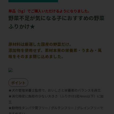
単品（5g）でご購入いただけるようになりました。
野菜不足が気になる子におすすめの野菜
ふりかけ★
原材料は厳選した国産の野菜だけ。
添加物を使用せず、素材本来の栄養素・うまみ・風
味をそのまま閉じ込めました。
ポイント
★犬の管理栄養士監修で、おいしさと栄養素のバランスを両立
★消化吸収に負担の少ない大きさ（ふりかけ1粒4mm以下）に加
工
★動物性タンパク質フリー / グルテンフリー / グレインフリーで
与えやすい