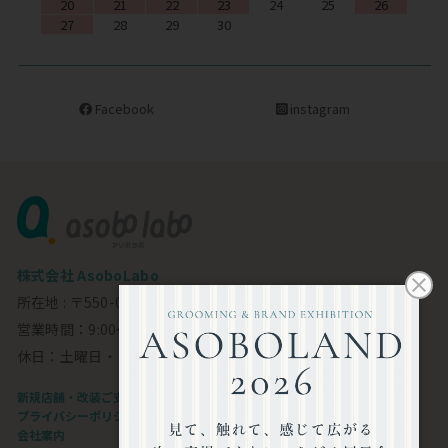
20
21
22
23
24
25
26
27
28
29
30
Facebook
instagram
株式会社 AsoboLabo
所在地 : 〒550-0002 大阪市西区江戸堀1-23-11 6F
営業時間：9:00～18:00
休日：土曜日・日曜日・祝日
新規店舗・改装ご支援します
プライバシーポリシー
会社案内