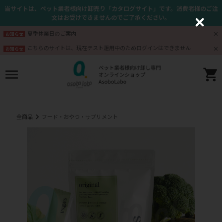
当サイトは、ペット業者様向け卸売り「カタログサイト」です。消費者様のご注
文はお受けできませんのでご了承ください。
C
l
夏季休業日のご案内
お知らせ
o
s
こちらのサイトは、現在テスト運用中のためログインはできません
お知らせ
e
全商品
フード・おやつ・サプリメント