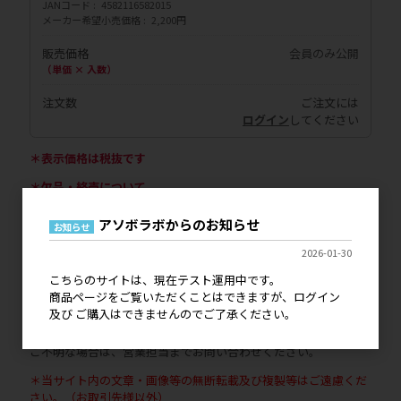
JANコード
4582116582015
メーカー希望小売価格
2,200円
販売価格
会員のみ公開
（単価 × 入数）
注文数
ご注文には
ログイン
してください
＊表示価格は税抜です
＊欠品・終売について
ご発注のタイミングによっては、ご希望の商品が欠品または終売
となっていることがございます。
アソボラボからのお知らせ
お知らせ
また、商品をお取り寄せする日数や、欠品商品が再販されるまで
2026-01-30
の日数等、お時間がかかることもございますので予めご了承くだ
さいませ。
こちらのサイトは、現在テスト運用中です。
商品ページをご覧いただくことはできますが、ログイン
▶取扱申請書の提出が必要なメーカー・ブランド一覧はこちら
及び ご購入はできませんのでご了承ください。
一部のメーカー・ブランドにおいて、お取り扱いいただく際に
「取扱申請書」の提出をお願いしております。
ご不明な場合は、営業担当までお問い合わせください。
＊当サイト内の文章・画像等の無断転載及び複製等はご遠慮くだ
さい。（お取引先様以外）