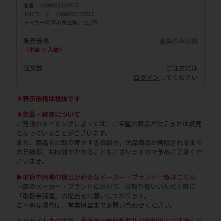
品番
4580653120776
JANコード
4580653120776
メーカー希望小売価格
850円
販売価格
会員のみ公開
（単価 × 入数）
注文数
ご注文には
ログイン
してください
＊表示価格は税抜です
＊欠品・終売について
ご発注のタイミングによっては、ご希望の商品が欠品または終売
となっていることがございます。
また、商品をお取り寄せする日数や、欠品商品が再販されるまで
の日数等、お時間がかかることもございますので予めご了承くだ
さいませ。
▶取扱申請書の提出が必要なメーカー・ブランド一覧はこちら
一部のメーカー・ブランドにおいて、お取り扱いいただく際に
「取扱申請書」の提出をお願いしております。
ご不明な場合は、営業担当までお問い合わせください。
＊当サイト内の文章・画像等の無断転載及び複製等はご遠慮くだ