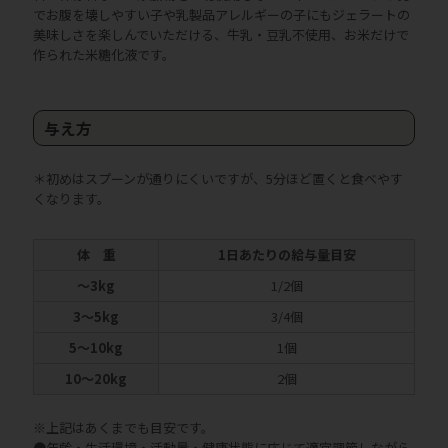
でお腹を壊しやすい子や乳製品アレルギーの子にもジェラートの
美味しさを楽しんでいただける、牛乳・豆乳不使用、お米だけで
作られた米糖化液です。
与え方
＊初めはスプーンが通りにくいですが、5分ほど置くと食べやす
くなります。
体 重
1日あたりの給与量目安
〜3kg
1/2個
3〜5kg
3/4個
5〜10kg
1個
10〜20kg
2個
※上記はあくまでも目安です。
●年齢・生活環境・活動量・健康状態に応じて適宜調節しながら