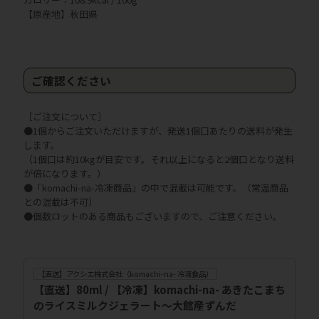
【原産地】秋田県
ご確認ください
［ご注文について］
●1個からご注文いただけますが、発送1個口あたりの送料が発生
します。
（1個口は約10kgが目安です。それ以上になると2個口となり送料
が倍になります。）
●「komachi-na-冷凍商品」の中で混載は可能です。（常温商品
との混載は不可）
●個数ロットのある商品もございますので、ご注意ください。
【直送】アクシエ株式会社（komachi-na- 冷凍食品）
【直送】80ml / 【冷凍】komachi-na- あきたこまち
のライスミルクジェラート～大館産ずんだ