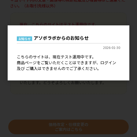
さい。（お取引先様以外）
現在、こちらのサイトはテスト運用中です。
ログイン 及び ご購入はできませんので、ご了承くださ
い。
アソボラボからのお知らせ
お知らせ
既に弊社とお取引いただいているお客様につきまして
は、ご登録いただいております情報で引き継ぎがされ
2026-01-30
ますのでご安心ください。
こちらのサイトは、現在テスト運用中です。
代引き決済、銀行振込決済はご利用いただけませんの
商品ページをご覧いただくことはできますが、ログイン
で、NP掛け払いへの変更手続きをお申し込みいただけ
及び ご購入はできませんのでご了承ください。
ましたら幸いです。
本稼働につきましては、詳細が決まり次第にご案内を
いたします。どうぞよろしくお願いいたします。
価格改定・仕様変更の
ご案内はこちら