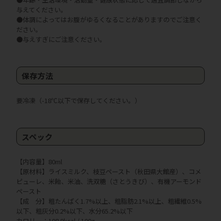
与えてください。
●体調によってはお腹がゆるくなることがありますのでご注意く
ださい。
●与えすぎにご注意ください。
保存方法
要冷凍（-18℃以下で保存してください。）
スペック
【内容量】80ml
【原材料】ライスミルク、枝豆ペースト（秋田県大館産）、コメ
ピューレ、米飴、米油、洗双糖（さとうきび）、有機アーモンド
ペースト
【成 分】粗たんぱく1.7%以上、粗脂肪2.1%以上、粗繊維0.5%
以下、粗灰分0.2%以下、水分65.2%以下
カロリー：108.9kcal / 100g