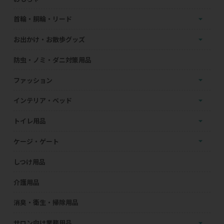
首輪・胴輪・リード
お出かけ・お散歩グッズ
防虫・ノミ・ダニ対策用品
ファッション
インテリア・ベッド
トイレ用品
ケージ・ゲート
しつけ用品
介護用品
消臭・衛生・掃除用品
サロン向け業務用品