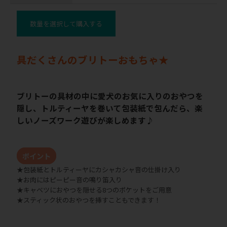
数量を選択して購入する
具だくさんのブリトーおもちゃ★
ブリトーの具材の中に愛犬のお気に入りのおやつを
隠し、トルティーヤを巻いて包装紙で包んだら、楽
しいノーズワーク遊びが楽しめます♪
ポイント
★包装紙とトルティーヤにカシャカシャ音の仕掛け入り
★お肉にはピーピー音の鳴り笛入り
★キャベツにおやつを隠せる8つのポケットをご用意
★スティック状のおやつを挿すこともできます！