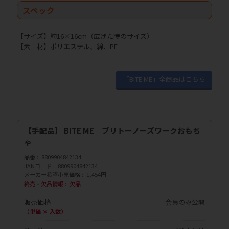
スペック
【サイズ】約16×16cm（広げた時のサイズ）
【素 材】ポリエステル、綿、PE
「BITE ME」全商品はこちら
【手配品】 BITE ME ブリトーノーズワークおもち
ゃ
品番
8809904842134
JANコード
8809904842134
メーカー希望小売価格
1,454円
終売・欠品情報
欠品
販売価格
会員のみ公開
（単価 × 入数）