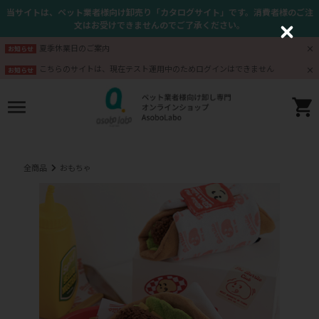
当サイトは、ペット業者様向け卸売り「カタログサイト」です。消費者様のご注
文はお受けできませんのでご了承ください。
C
l
夏季休業日のご案内
お知らせ
o
s
こちらのサイトは、現在テスト運用中のためログインはできません
お知らせ
e
全商品
おもちゃ