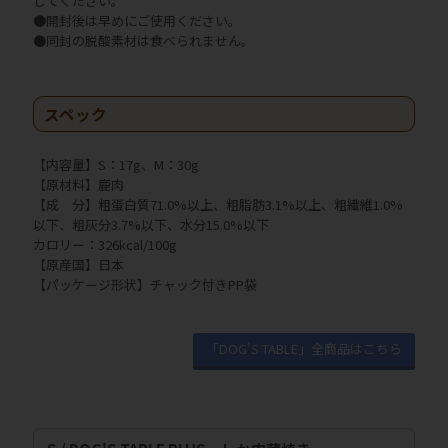
してください。
●開封後は早めにご使用ください。
●同封の脱酸素材は食べられません。
スペック
【内容量】S：17g、M：30g
【原材料】鹿肉
【成 分】粗蛋白質71.0%以上、粗脂肪3.1%以上、粗繊維1.0%
以下、粗灰分3.7%以下、水分15.0%以下
カロリー：326kcal/100g
【原産国】日本
【パッケージ形状】チャック付きPP袋
「DOG'S TABLE」全商品はこちら