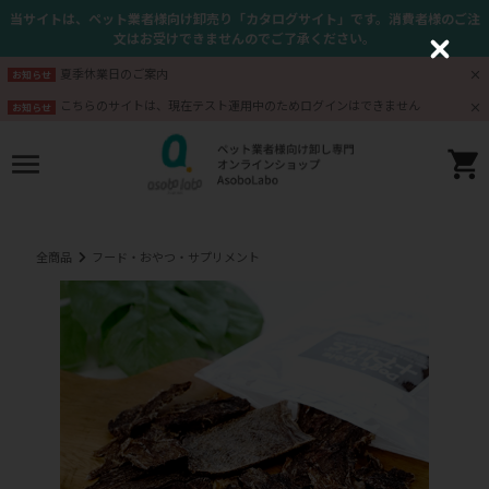
当サイトは、ペット業者様向け卸売り「カタログサイト」です。消費者様のご注
文はお受けできませんのでご了承ください。
C
l
夏季休業日のご案内
お知らせ
o
s
こちらのサイトは、現在テスト運用中のためログインはできません
お知らせ
e
全商品
フード・おやつ・サプリメント