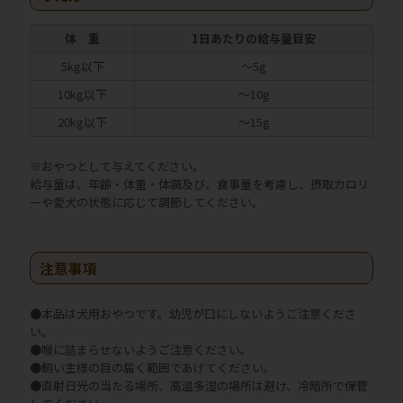
体 重
1日あたりの給与量目安
5kg以下
～5g
10kg以下
～10g
20kg以下
～15g
※おやつとして与えてください。
給与量は、年齢・体重・体調及び、食事量を考慮し、摂取カロリ
ーや愛犬の状態に応じて調節してください。
注意事項
●本品は犬用おやつです。幼児が口にしないようご注意くださ
い。
●喉に詰まらせないようご注意ください。
●飼い主様の目の届く範囲であげてください。
●直射日光の当たる場所、高温多湿の場所は避け、冷暗所で保管