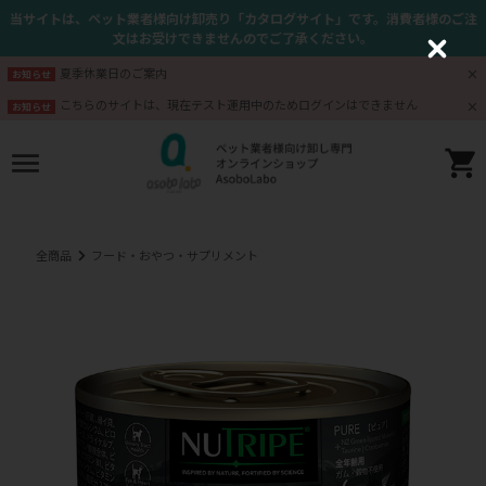
当サイトは、ペット業者様向け卸売り「カタログサイト」です。消費者様のご注
文はお受けできませんのでご了承ください。
C
l
夏季休業日のご案内
お知らせ
o
s
こちらのサイトは、現在テスト運用中のためログインはできません
お知らせ
e
全商品
フード・おやつ・サプリメント