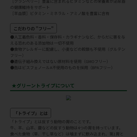
［クランベリー］豊富に含まれるビタミンなどの栄養素が泌尿器
の健康維持をサポート
［羊血漿］ビタミン・ミネラル・アミノ酸を豊富に含有
こだわりの "フリー"
●人工着色料・香料・保存料・カラギナンなど、からだに害を与
える恐れのある添加物は一切不使用
●食物アレルギーに配慮し、小麦などの穀類も不使用（グルテン
フリー）
●遺伝子組み換えではない原材料を使用（GMOフリー）
●缶はビスフェノールA不使用のものを採用（BPAフリー）
★グリーントライプについて
「トライプ」とは
「トライプ」とは反すう動物の胃のことです。
牛、羊、山羊、鹿などの反すう動物は4つの胃を持っています。
食べた食物（草、干し草など）は噛まずに飲み込まれ、第1胃と