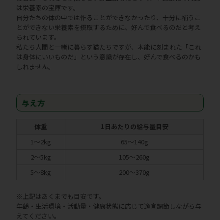
は栄養素の宝庫です。
自分たちの体の中では作ることができなかったり、十分に補うこ
とができない栄養素を摂取するために、好んで食べるのだと考え
られています。
私たち人間と一緒に暮らす猫たちですが、本能に刻まれた「これ
は身体にいいものだ」という意識が存在し、好んで食べるのかも
しれません。
与え方
体重
1日あたりの給与量目安
1～2kg
65～140g
2～5kg
105～260g
5～8kg
200～370g
※上記はあくまでも目安です。
年齢・生活環境・活動量・健康状態に応じて適宜調節しながら与
えてください。