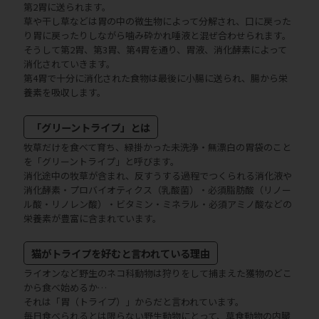
第2胃に送られます。
草や干し草などは胃の中の微生物によって分解され、口に戻った
り胃に戻ったりしながら噛み砕かれ唾液と混ぜ合わせられます。
そうして第2胃、第3胃、第4胃を通り、胃液、消化酵素によって
消化されていきます。
第4胃で十分に消化された食物は最後に小腸に送られ、腸から栄
養素を吸収します。
「グリーントライプ」とは
牧草だけを食べて育ち、緑掛かった未洗浄・無漂白の胃袋のこと
を「グリーントライプ」と呼びます。
消化途中の牧草が含まれ、反すうする過程でつくられる消化液や
消化酵素・プロバイオティクス（乳酸菌）・必須脂肪酸（リノー
ル酸・リノレン酸）・ビタミン・ミネラル・必須アミノ酸などの
栄養素が豊富に含まれています。
猫がトライプを好むと言われている理由
ライオンなど野生のネコ科動物は狩りをして捕まえた獲物のどこ
から食べ始めるか…
それは「胃（トライプ）」からだと言われています。
毎日食べられるとは限らない野生動物にとって、草食動物の内臓