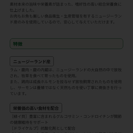
素材本来の旨味や栄養素が詰まった、嗜好性の高い総合栄養食に
仕上げました。
お肉もお魚も厳しい食品衛生・生産管理を有するニュージーラン
ド産のみを使用しているので、安心して与えていただけます。
特徴
ニュージーランド産
ラム・鹿肉・鹿の内蔵は、ニュージーランドの大自然の中で放牧
され、牧草を食べて育ったものを使用。
また、鶏肉は成長ホルモンを投与せず放牧飼育されたものを使用
し、サーモンは養殖ではなく天然ものを使い丁寧に骨抜きを行っ
ています。
栄養価の高い食材を配合
［緑イ貝］豊富に含まれるグルコサミン・コンドロイチンが関節
の健康維持をサポート
［ドライケルプ］抗酸化剤として配合