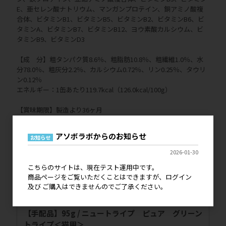
E、亜セレン酸ナトリウム、マンガンプロテイン、銅アミノ酸複
合体、ビタミンB1、ビタミンB5、ビタミンB2、ビタミンB6、ビ
タミンA、ビタミンB7、ビタミンB12、ヨウ素酸カルシウム、ビ
タミンB9、ビタミンD3
【成 分】粗タンパク質8.6％、粗脂肪10.8％、粗繊維1.0％、水
分78.0％、粗灰分2.2％、カルシウム0.72％、リン0.25％、タウリ
ン0.12％
エネルギー：1缶あたり119.7kcal（126.0kcal/100g）
【賞味期限】製造より36ヶ月
【パッケージサイズ】約34×75×75mm
【原産国】ニュージーランド
アソボラボからのお知らせ
お知らせ
2026-01-30
「ニュートライプ」全商品はこちら
こちらのサイトは、現在テスト運用中です。
商品ページをご覧いただくことはできますが、ログイン
及び ご購入はできませんのでご了承ください。
【手配品】95g / ニュートライプ ピュア グリーン
トライプ＜猫用＞